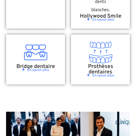
Hollywood Smile
En savoir plus
Bridge dentaire
Prothèses
En savoir plus
dentaires
En savoir plus