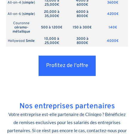
15,000 à
4000 à
All-on-4 (
simple
)
3600€
25,000€
6000€
20,000 à
6000 à
All-on-6 (
simple
)
4200€
35,000€
8000€
Couronne
céramo-
500 à 1200€
150 à 300€
140€
métallique
10,000 à
3000 à
Hollywood
Smile
4000€
25,000€
8000€
Profitez de l'offre
Nos entreprises partenaires
Votre entreprise est-elle partenaire de Cliniqeo ? Bénéficiez
de remises exclusives pour les salariés des entreprises
partenaires. Si ce n’est pas encore le cas, contactez-nous pour