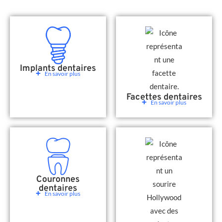
Implants dentaires
En savoir plus
Facettes dentaires
En savoir plus
Couronnes
dentaires
En savoir plus