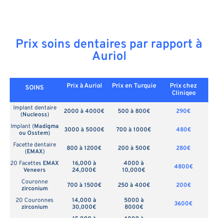
Prix soins dentaires par rapport à
Auriol
Prix à Auriol
Prix en
Turquie
Prix chez
SOINS
Cliniqeo
Implant dentaire
2000 à 4000€
500 à 800€
290€
(
Nucleoss
)
Implant (
Madigma
3000 à 5000€
700 à 1000€
480€
ou Osstem
)
Facette dentaire
800 à 1200€
200 à 500€
280€
(
EMAX
)
20 Facettes
EMAX
16,000 à
4000 à
4800€
Veneers
24,000€
10,000€
Couronne
700 à 1500€
250 à 400€
200€
zirconium
20 Couronnes
14,000 à
5000 à
3600€
zirconium
30,000€
8000€