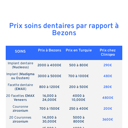
Prix soins dentaires par rapport à
Bezons
Prix à Bezons
Prix en
Turquie
Prix chez
SOINS
Cliniqeo
Implant dentaire
2000 à 4000€
500 à 800€
290€
(
Nucleoss
)
Implant (
Madigma
3000 à 5000€
700 à 1000€
480€
ou Osstem
)
Facette dentaire
800 à 1200€
200 à 500€
280€
(
EMAX
)
20 Facettes
EMAX
16,000 à
4000 à
4800€
Veneers
24,000€
10,000€
Couronne
700 à 1500€
250 à 400€
200€
zirconium
20 Couronnes
14,000 à
5000 à
3600€
zirconium
30,000€
8000€