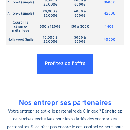
15,000 à
4000 à
All-on-4 (
simple
)
3600€
25,000€
6000€
20,000 à
6000 à
All-on-6 (
simple
)
4200€
35,000€
8000€
Couronne
céramo-
500 à 1200€
150 à 300€
140€
métallique
10,000 à
3000 à
Hollywood
Smile
4000€
25,000€
8000€
Profitez de l'offre
Nos entreprises partenaires
Votre entreprise est-elle partenaire de Cliniqeo ? Bénéficiez
de remises exclusives pour les salariés des entreprises
partenaires. Si ce n’est pas encore le cas, contactez-nous pour