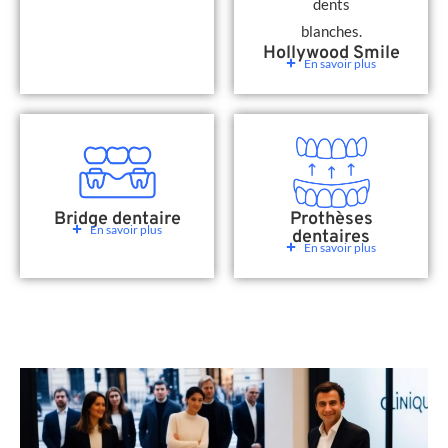
Hollywood Smile
En savoir plus
Bridge dentaire
Prothèses
En savoir plus
dentaires
En savoir plus