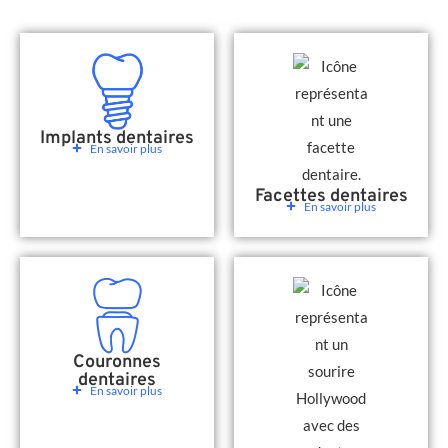
Implants dentaires
En savoir plus
Facettes dentaires
En savoir plus
Couronnes
dentaires
En savoir plus