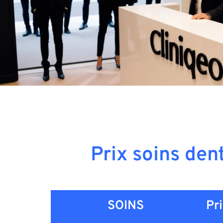
Prix soins den
SOINS
Pri