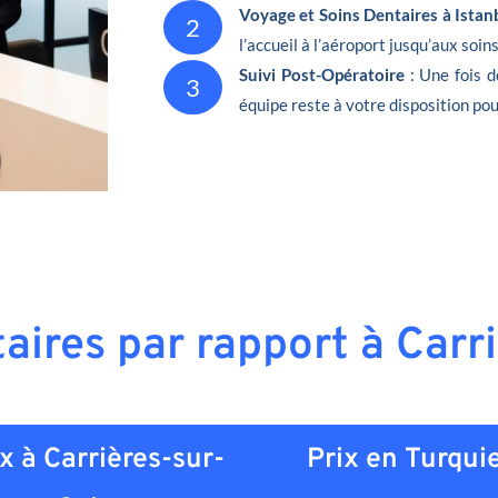
Voyage et Soins Dentaires à Istan
2
l’accueil à l’aéroport jusqu’aux soin
Suivi Post-Opératoire
: Une fois d
3
équipe reste à votre disposition pou
taires par rapport à Carr
x à Carrières-sur-
Prix en
Turqui