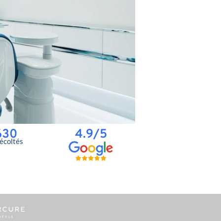
630
4.9/5
récoltés