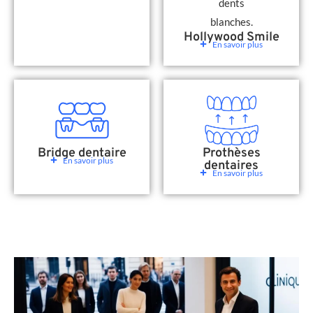
Hollywood Smile
En savoir plus
Bridge dentaire
Prothèses
En savoir plus
dentaires
En savoir plus