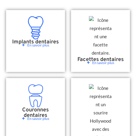
Implants dentaires
En savoir plus
Facettes dentaires
En savoir plus
Couronnes
dentaires
En savoir plus