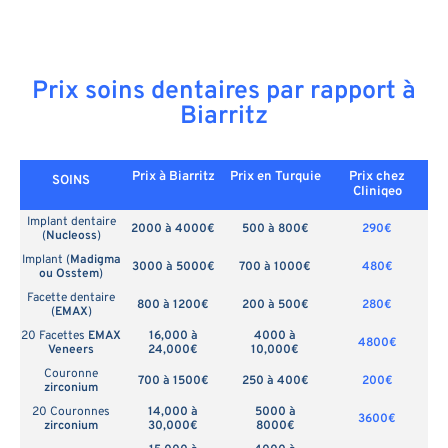
Prix soins dentaires par rapport à
Biarritz
Prix à Biarritz
Prix en
Turquie
Prix chez
SOINS
Cliniqeo
Implant dentaire
2000 à 4000€
500 à 800€
290€
(
Nucleoss
)
Implant (
Madigma
3000 à 5000€
700 à 1000€
480€
ou Osstem
)
Facette dentaire
800 à 1200€
200 à 500€
280€
(
EMAX
)
20 Facettes
EMAX
16,000 à
4000 à
4800€
Veneers
24,000€
10,000€
Couronne
700 à 1500€
250 à 400€
200€
zirconium
20 Couronnes
14,000 à
5000 à
3600€
zirconium
30,000€
8000€