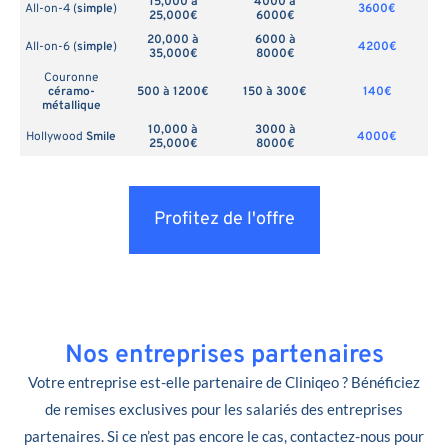
15,000 à
4000 à
All-on-4 (
simple
)
3600€
25,000€
6000€
20,000 à
6000 à
All-on-6 (
simple
)
4200€
35,000€
8000€
Couronne
céramo-
500 à 1200€
150 à 300€
140€
métallique
10,000 à
3000 à
Hollywood
Smile
4000€
25,000€
8000€
Profitez de l'offre
Nos entreprises partenaires
Votre entreprise est-elle partenaire de Cliniqeo ? Bénéficiez
de remises exclusives pour les salariés des entreprises
partenaires. Si ce n’est pas encore le cas, contactez-nous pour