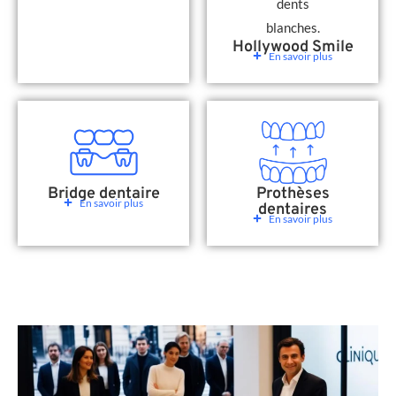
Hollywood Smile
En savoir plus
Bridge dentaire
Prothèses
En savoir plus
dentaires
En savoir plus