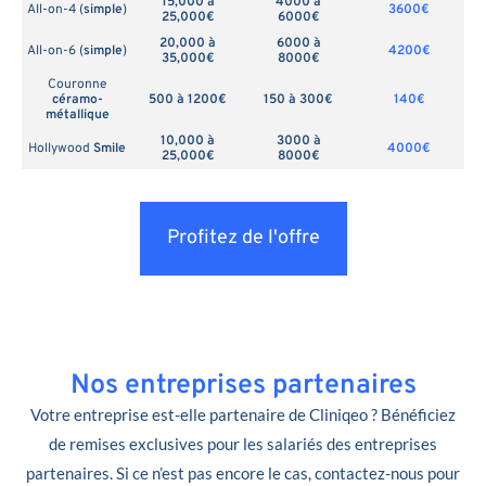
15,000 à
4000 à
All-on-4 (
simple
)
3600€
25,000€
6000€
20,000 à
6000 à
All-on-6 (
simple
)
4200€
35,000€
8000€
Couronne
céramo-
500 à 1200€
150 à 300€
140€
métallique
10,000 à
3000 à
Hollywood
Smile
4000€
25,000€
8000€
Profitez de l'offre
Nos entreprises partenaires
Votre entreprise est-elle partenaire de Cliniqeo ? Bénéficiez
de remises exclusives pour les salariés des entreprises
partenaires. Si ce n’est pas encore le cas, contactez-nous pour