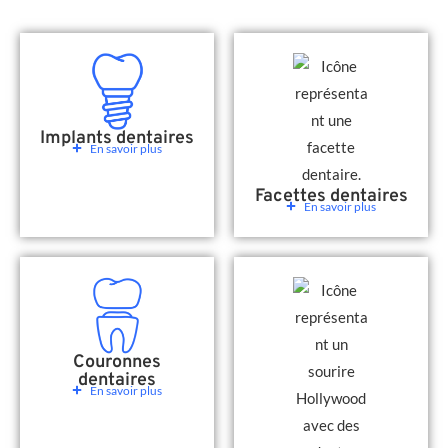
Implants dentaires
En savoir plus
Facettes dentaires
En savoir plus
Couronnes
dentaires
En savoir plus