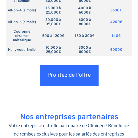
zirconium
30,000€
8000€
15,000 à
4000 à
All-on-4 (
simple
)
3600€
25,000€
6000€
20,000 à
6000 à
All-on-6 (
simple
)
4200€
35,000€
8000€
Couronne
céramo-
500 à 1200€
150 à 300€
140€
métallique
10,000 à
3000 à
Hollywood
Smile
4000€
25,000€
8000€
Profitez de l'offre
Nos entreprises partenaires
Votre entreprise est-elle partenaire de Cliniqeo ? Bénéficiez
de remises exclusives pour les salariés des entreprises