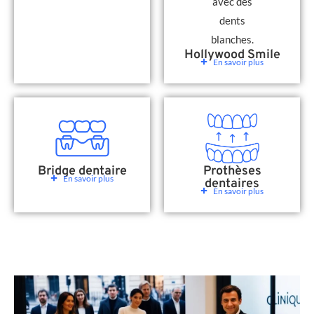
Hollywood Smile
En savoir plus
Bridge dentaire
Prothèses
En savoir plus
dentaires
En savoir plus