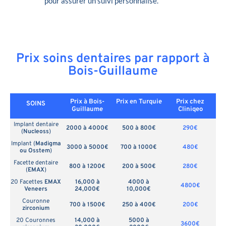
pour assurer un suivi personnalisé.
Prix soins dentaires par rapport à
Bois-Guillaume
Prix à Bois-
Prix en
Turquie
Prix chez
SOINS
Guillaume
Cliniqeo
Implant dentaire
2000 à 4000€
500 à 800€
290€
(
Nucleoss
)
Implant (
Madigma
3000 à 5000€
700 à 1000€
480€
ou Osstem
)
Facette dentaire
800 à 1200€
200 à 500€
280€
(
EMAX
)
20 Facettes
EMAX
16,000 à
4000 à
4800€
Veneers
24,000€
10,000€
Couronne
700 à 1500€
250 à 400€
200€
zirconium
20 Couronnes
14,000 à
5000 à
3600€