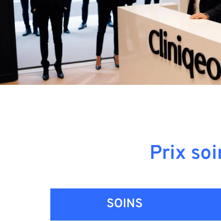
Prix so
SOINS