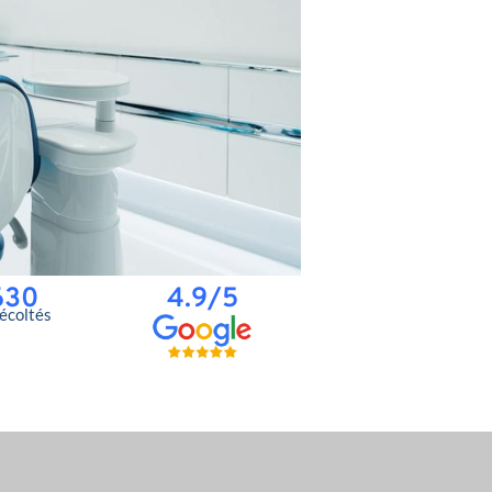
630
4.9/5
récoltés