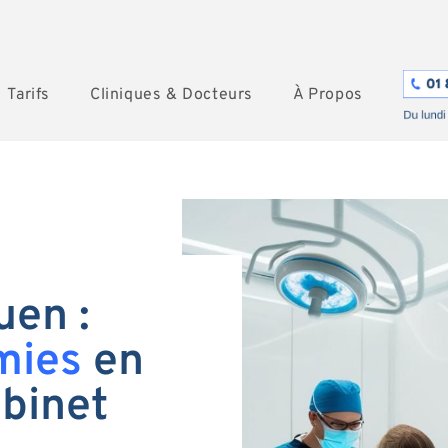
Tarifs
Cliniques & Docteurs
À Propos
uen :
mies
en
abinet