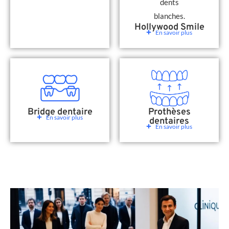
Hollywood Smile
En savoir plus
Bridge dentaire
Prothèses
En savoir plus
dentaires
En savoir plus