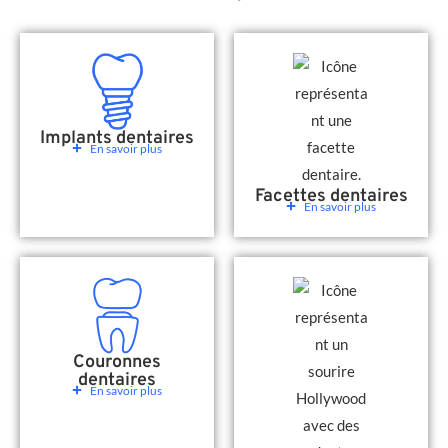
Implants dentaires
En savoir plus
Facettes dentaires
En savoir plus
Couronnes
dentaires
En savoir plus