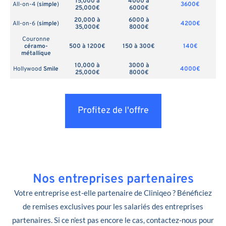
15,000 à
4000 à
All-on-4 (
simple
)
3600€
25,000€
6000€
20,000 à
6000 à
All-on-6 (
simple
)
4200€
35,000€
8000€
Couronne
céramo-
500 à 1200€
150 à 300€
140€
métallique
10,000 à
3000 à
Hollywood
Smile
4000€
25,000€
8000€
Profitez de l'offre
Nos entreprises partenaires
Votre entreprise est-elle partenaire de Cliniqeo ? Bénéficiez
de remises exclusives pour les salariés des entreprises
partenaires. Si ce n’est pas encore le cas, contactez-nous pour