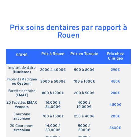
Prix soins dentaires par rapport à
Rouen
Prix à Rouen
Prix en
Turquie
Prix chez
SOINS
Cliniqeo
Implant dentaire
2000 à 4000€
500 à 800€
290€
(
Nucleoss
)
Implant (
Madigma
3000 à 5000€
700 à 1000€
480€
ou Osstem
)
Facette dentaire
800 à 1200€
200 à 500€
280€
(
EMAX
)
20 Facettes
EMAX
16,000 à
4000 à
4800€
Veneers
24,000€
10,000€
Couronne
700 à 1500€
250 à 400€
200€
zirconium
20 Couronnes
14,000 à
5000 à
3600€
zirconium
30,000€
8000€