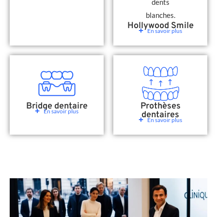
Hollywood Smile
En savoir plus
Bridge dentaire
Prothèses
En savoir plus
dentaires
En savoir plus