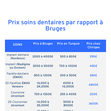
Prix soins dentaires par rapport à
Bruges
Prix à Bruges
Prix en
Turquie
Prix chez
SOINS
Cliniqeo
Implant dentaire
2000 à 4000€
500 à 800€
290€
(
Nucleoss
)
Implant (
Madigma
3000 à 5000€
700 à 1000€
480€
ou Osstem
)
Facette dentaire
800 à 1200€
200 à 500€
280€
(
EMAX
)
20 Facettes
EMAX
16,000 à
4000 à
4800€
Veneers
24,000€
10,000€
Couronne
700 à 1500€
250 à 400€
200€
zirconium
20 Couronnes
14,000 à
5000 à
3600€
zirconium
30,000€
8000€