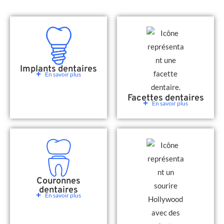
Implants dentaires
En savoir plus
Facettes dentaires
En savoir plus
Couronnes
dentaires
En savoir plus