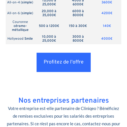
15,000 à
4000 à
All-on-4 (
simple
)
3600€
25,000€
6000€
20,000 à
6000 à
All-on-6 (
simple
)
4200€
35,000€
8000€
Couronne
céramo-
500 à 1200€
150 à 300€
140€
métallique
10,000 à
3000 à
Hollywood
Smile
4000€
25,000€
8000€
Profitez de l'offre
Nos entreprises partenaires
Votre entreprise est-elle partenaire de Cliniqeo ? Bénéficiez
de remises exclusives pour les salariés des entreprises
partenaires. Si ce n’est pas encore le cas, contactez-nous pour