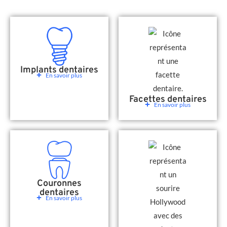
Implants dentaires
En savoir plus
Facettes dentaires
En savoir plus
Couronnes
dentaires
En savoir plus