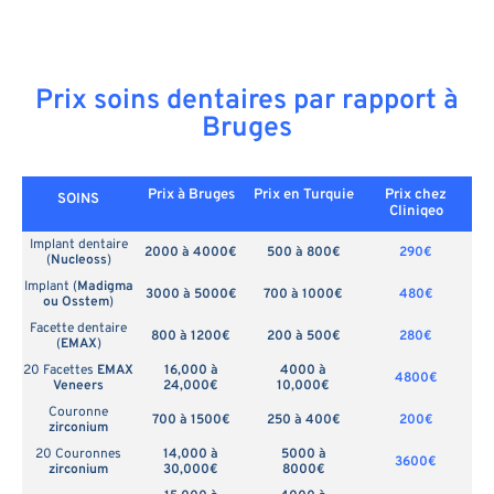
Prix soins dentaires par rapport à
Bruges
Prix à Bruges
Prix en
Turquie
Prix chez
SOINS
Cliniqeo
Implant dentaire
2000 à 4000€
500 à 800€
290€
(
Nucleoss
)
Implant (
Madigma
3000 à 5000€
700 à 1000€
480€
ou Osstem
)
Facette dentaire
800 à 1200€
200 à 500€
280€
(
EMAX
)
20 Facettes
EMAX
16,000 à
4000 à
4800€
Veneers
24,000€
10,000€
Couronne
700 à 1500€
250 à 400€
200€
zirconium
20 Couronnes
14,000 à
5000 à
3600€
zirconium
30,000€
8000€