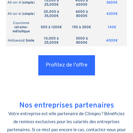
15,000 à
4000 à
All-on-4 (
simple
)
3600€
25,000€
6000€
20,000 à
6000 à
All-on-6 (
simple
)
4200€
35,000€
8000€
Couronne
céramo-
500 à 1200€
150 à 300€
140€
métallique
10,000 à
3000 à
Hollywood
Smile
4000€
25,000€
8000€
Profitez de l'offre
Nos entreprises partenaires
Votre entreprise est-elle partenaire de Cliniqeo ? Bénéficiez
de remises exclusives pour les salariés des entreprises
partenaires. Si ce n’est pas encore le cas, contactez-nous pour