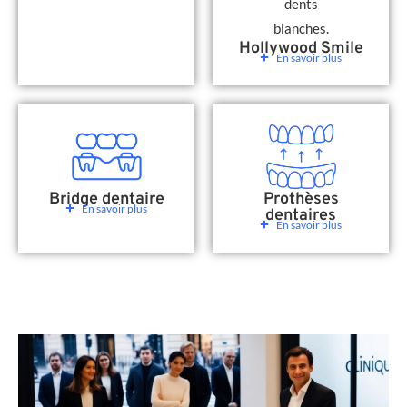
Hollywood Smile
En savoir plus
Bridge dentaire
Prothèses
En savoir plus
dentaires
En savoir plus