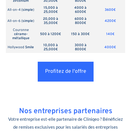
zirconium
30,000€
8000€
15,000 à
4000 à
All-on-4 (
simple
)
3600€
25,000€
6000€
20,000 à
6000 à
All-on-6 (
simple
)
4200€
35,000€
8000€
Couronne
céramo-
500 à 1200€
150 à 300€
140€
métallique
10,000 à
3000 à
Hollywood
Smile
4000€
25,000€
8000€
Profitez de l'offre
Nos entreprises partenaires
Votre entreprise est-elle partenaire de Cliniqeo ? Bénéficiez
de remises exclusives pour les salariés des entreprises