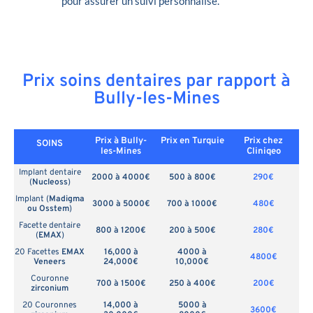
pour assurer un suivi personnalisé.
Prix soins dentaires par rapport à
Bully-les-Mines
Prix à Bully-
Prix en
Turquie
Prix chez
SOINS
les-Mines
Cliniqeo
Implant dentaire
2000 à 4000€
500 à 800€
290€
(
Nucleoss
)
Implant (
Madigma
3000 à 5000€
700 à 1000€
480€
ou Osstem
)
Facette dentaire
800 à 1200€
200 à 500€
280€
(
EMAX
)
20 Facettes
EMAX
16,000 à
4000 à
4800€
Veneers
24,000€
10,000€
Couronne
700 à 1500€
250 à 400€
200€
zirconium
20 Couronnes
14,000 à
5000 à
3600€