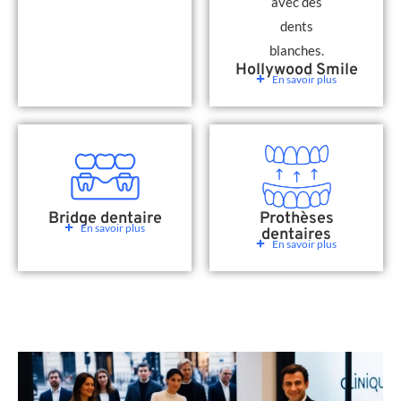
Hollywood Smile
En savoir plus
Bridge dentaire
Prothèses
En savoir plus
dentaires
En savoir plus