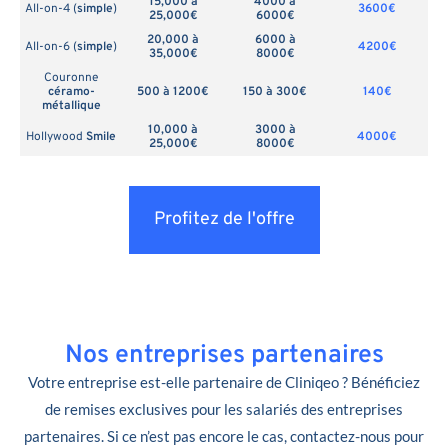
15,000 à
4000 à
All-on-4 (
simple
)
3600€
25,000€
6000€
20,000 à
6000 à
All-on-6 (
simple
)
4200€
35,000€
8000€
Couronne
céramo-
500 à 1200€
150 à 300€
140€
métallique
10,000 à
3000 à
Hollywood
Smile
4000€
25,000€
8000€
Profitez de l'offre
Nos entreprises partenaires
Votre entreprise est-elle partenaire de Cliniqeo ? Bénéficiez
de remises exclusives pour les salariés des entreprises
partenaires. Si ce n’est pas encore le cas, contactez-nous pour