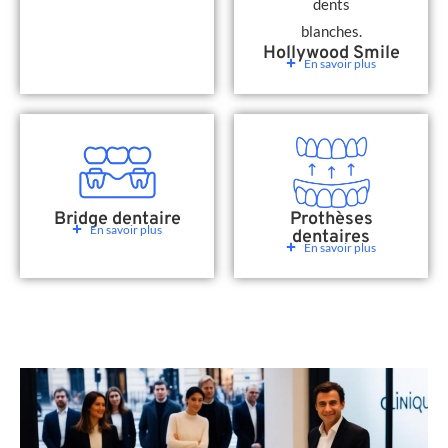
Hollywood Smile
En savoir plus
Bridge dentaire
Prothèses
En savoir plus
dentaires
En savoir plus