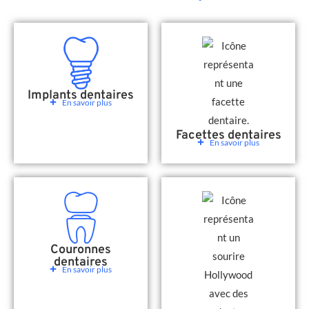
Implants dentaires
En savoir plus
Facettes dentaires
En savoir plus
Couronnes
dentaires
En savoir plus