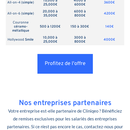
15,000 à
4000 à
All-on-4 (
simple
)
3600€
25,000€
6000€
20,000 à
6000 à
All-on-6 (
simple
)
4200€
35,000€
8000€
Couronne
céramo-
500 à 1200€
150 à 300€
140€
métallique
10,000 à
3000 à
Hollywood
Smile
4000€
25,000€
8000€
Profitez de l'offre
Nos entreprises partenaires
Votre entreprise est-elle partenaire de Cliniqeo ? Bénéficiez
de remises exclusives pour les salariés des entreprises
partenaires. Si ce n’est pas encore le cas, contactez-nous pour