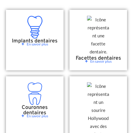
Implants dentaires
En savoir plus
Facettes dentaires
En savoir plus
Couronnes
dentaires
En savoir plus