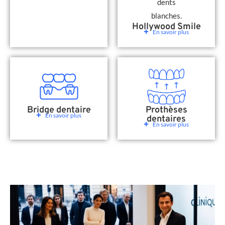
Hollywood Smile
En savoir plus
Bridge dentaire
Prothèses
En savoir plus
dentaires
En savoir plus