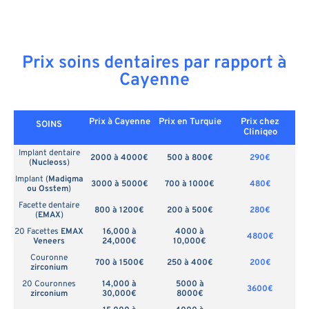
Prix soins dentaires par rapport à
Cayenne
Prix à Cayenne
Prix en
Turquie
Prix chez
SOINS
Cliniqeo
Implant dentaire
2000 à 4000€
500 à 800€
290€
(
Nucleoss
)
Implant (
Madigma
3000 à 5000€
700 à 1000€
480€
ou Osstem
)
Facette dentaire
800 à 1200€
200 à 500€
280€
(
EMAX
)
20 Facettes
EMAX
16,000 à
4000 à
4800€
Veneers
24,000€
10,000€
Couronne
700 à 1500€
250 à 400€
200€
zirconium
20 Couronnes
14,000 à
5000 à
3600€
zirconium
30,000€
8000€