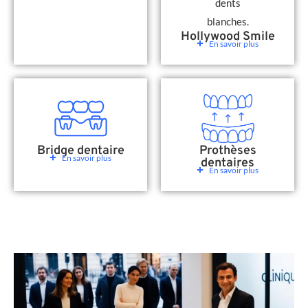
Hollywood Smile
En savoir plus
Bridge dentaire
Prothèses
En savoir plus
dentaires
En savoir plus