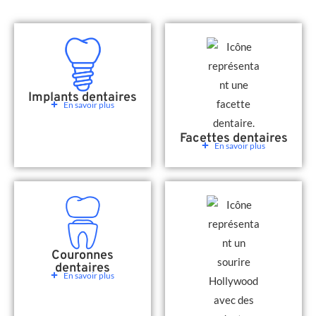
Implants dentaires
En savoir plus
Facettes dentaires
En savoir plus
Couronnes
dentaires
En savoir plus