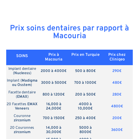
Prix soins dentaires par rapport à
Macouria
Prix à
Prix en
Turquie
Prix chez
SOINS
Macouria
Cliniqeo
Implant dentaire
2000 à 4000€
500 à 800€
290€
(
Nucleoss
)
Implant (
Madigma
3000 à 5000€
700 à 1000€
480€
ou Osstem
)
Facette dentaire
800 à 1200€
200 à 500€
280€
(
EMAX
)
20 Facettes
EMAX
16,000 à
4000 à
4800€
Veneers
24,000€
10,000€
Couronne
700 à 1500€
250 à 400€
200€
zirconium
20 Couronnes
14,000 à
5000 à
3600€
zirconium
30,000€
8000€