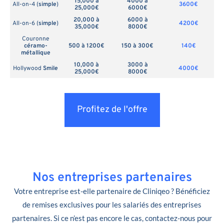
15,000 à
4000 à
All-on-4 (
simple
)
3600€
25,000€
6000€
20,000 à
6000 à
All-on-6 (
simple
)
4200€
35,000€
8000€
Couronne
céramo-
500 à 1200€
150 à 300€
140€
métallique
10,000 à
3000 à
Hollywood
Smile
4000€
25,000€
8000€
Profitez de l'offre
Nos entreprises partenaires
Votre entreprise est-elle partenaire de Cliniqeo ? Bénéficiez
de remises exclusives pour les salariés des entreprises
partenaires. Si ce n’est pas encore le cas, contactez-nous pour