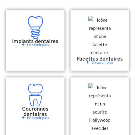
Implants dentaires
En savoir plus
Facettes dentaires
En savoir plus
Couronnes
dentaires
En savoir plus