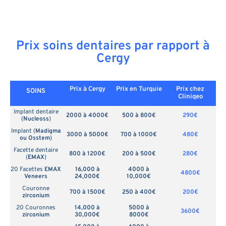
Prix soins dentaires par rapport à
Cergy
Prix à Cergy
Prix en
Turquie
Prix chez
SOINS
Cliniqeo
Implant dentaire
2000 à 4000€
500 à 800€
290€
(
Nucleoss
)
Implant (
Madigma
3000 à 5000€
700 à 1000€
480€
ou Osstem
)
Facette dentaire
800 à 1200€
200 à 500€
280€
(
EMAX
)
20 Facettes
EMAX
16,000 à
4000 à
4800€
Veneers
24,000€
10,000€
Couronne
700 à 1500€
250 à 400€
200€
zirconium
20 Couronnes
14,000 à
5000 à
3600€
zirconium
30,000€
8000€