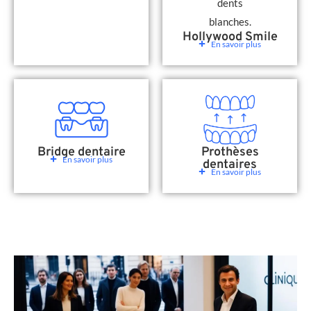
Hollywood Smile
En savoir plus
Bridge dentaire
Prothèses
En savoir plus
dentaires
En savoir plus