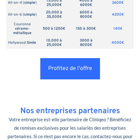
15,000 à
4000 à
All-on-4 (
simple
)
3600€
25,000€
6000€
20,000 à
6000 à
All-on-6 (
simple
)
4200€
35,000€
8000€
Couronne
céramo-
500 à 1200€
150 à 300€
140€
métallique
10,000 à
3000 à
Hollywood
Smile
4000€
25,000€
8000€
Profitez de l'offre
Nos entreprises partenaires
Votre entreprise est-elle partenaire de Cliniqeo ? Bénéficiez
de remises exclusives pour les salariés des entreprises
partenaires. Si ce n’est pas encore le cas, contactez-nous pour