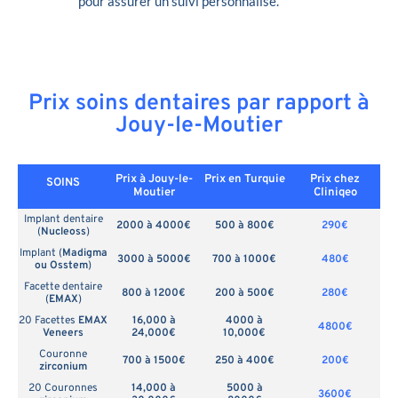
pour assurer un suivi personnalisé.
Prix soins dentaires par rapport à
Jouy-le-Moutier
Prix à Jouy-le-
Prix en
Turquie
Prix chez
SOINS
Moutier
Cliniqeo
Implant dentaire
2000 à 4000€
500 à 800€
290€
(
Nucleoss
)
Implant (
Madigma
3000 à 5000€
700 à 1000€
480€
ou Osstem
)
Facette dentaire
800 à 1200€
200 à 500€
280€
(
EMAX
)
20 Facettes
EMAX
16,000 à
4000 à
4800€
Veneers
24,000€
10,000€
Couronne
700 à 1500€
250 à 400€
200€
zirconium
20 Couronnes
14,000 à
5000 à
3600€