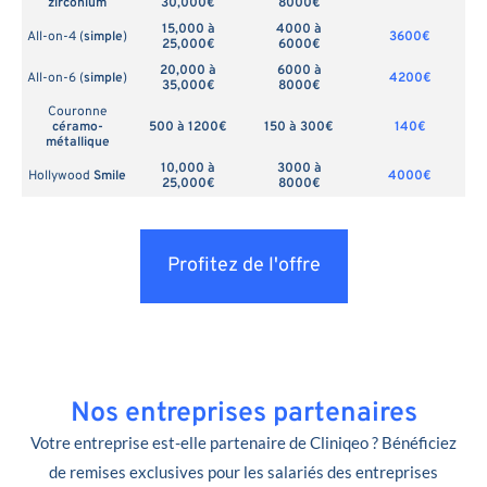
zirconium
30,000€
8000€
15,000 à
4000 à
All-on-4 (
simple
)
3600€
25,000€
6000€
20,000 à
6000 à
All-on-6 (
simple
)
4200€
35,000€
8000€
Couronne
céramo-
500 à 1200€
150 à 300€
140€
métallique
10,000 à
3000 à
Hollywood
Smile
4000€
25,000€
8000€
Profitez de l'offre
Nos entreprises partenaires
Votre entreprise est-elle partenaire de Cliniqeo ? Bénéficiez
de remises exclusives pour les salariés des entreprises