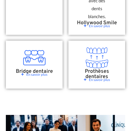
Hollywood Smile
En savoir plus
Bridge dentaire
Prothèses
En savoir plus
dentaires
En savoir plus