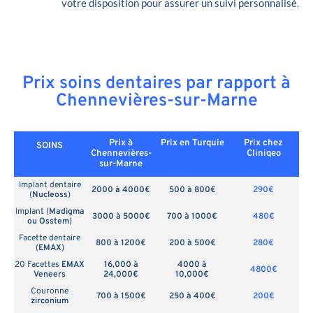
votre disposition pour assurer un suivi personnalisé.
Prix soins dentaires par rapport à
Chennevières-sur-Marne
Prix à
Prix en
Turquie
Prix chez
SOINS
Chennevières-
Cliniqeo
sur-Marne
Implant dentaire
2000 à 4000€
500 à 800€
290€
(
Nucleoss
)
Implant (
Madigma
3000 à 5000€
700 à 1000€
480€
ou Osstem
)
Facette dentaire
800 à 1200€
200 à 500€
280€
(
EMAX
)
20 Facettes
EMAX
16,000 à
4000 à
4800€
Veneers
24,000€
10,000€
Couronne
700 à 1500€
250 à 400€
200€
zirconium