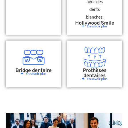
Hollywood Smile
En savoir plus
Bridge dentaire
Prothèses
En savoir plus
dentaires
En savoir plus