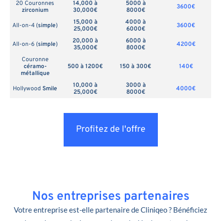
20 Couronnes
14,000 à
5000 à
3600€
zirconium
30,000€
8000€
15,000 à
4000 à
All-on-4 (
simple
)
3600€
25,000€
6000€
20,000 à
6000 à
All-on-6 (
simple
)
4200€
35,000€
8000€
Couronne
céramo-
500 à 1200€
150 à 300€
140€
métallique
10,000 à
3000 à
Hollywood
Smile
4000€
25,000€
8000€
Profitez de l'offre
Nos entreprises partenaires
Votre entreprise est-elle partenaire de Cliniqeo ? Bénéficiez