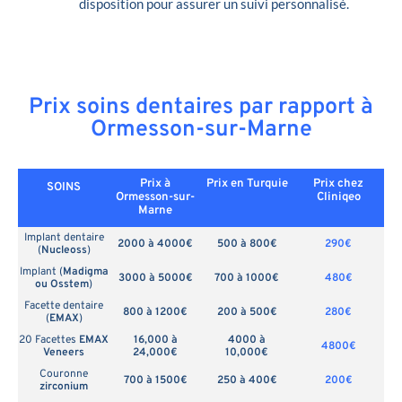
disposition pour assurer un suivi personnalisé.
Prix soins dentaires par rapport à
Ormesson-sur-Marne
Prix à
Prix en
Turquie
Prix chez
SOINS
Ormesson-sur-
Cliniqeo
Marne
Implant dentaire
2000 à 4000€
500 à 800€
290€
(
Nucleoss
)
Implant (
Madigma
3000 à 5000€
700 à 1000€
480€
ou Osstem
)
Facette dentaire
800 à 1200€
200 à 500€
280€
(
EMAX
)
20 Facettes
EMAX
16,000 à
4000 à
4800€
Veneers
24,000€
10,000€
Couronne
700 à 1500€
250 à 400€
200€
zirconium