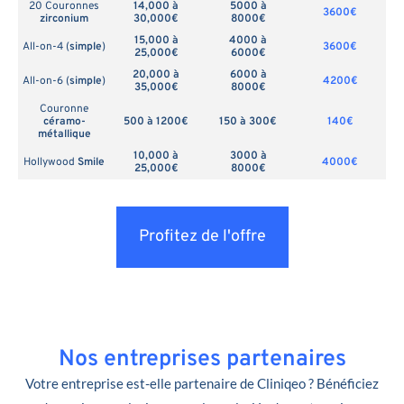
20 Couronnes
14,000 à
5000 à
3600€
zirconium
30,000€
8000€
15,000 à
4000 à
All-on-4 (
simple
)
3600€
25,000€
6000€
20,000 à
6000 à
All-on-6 (
simple
)
4200€
35,000€
8000€
Couronne
céramo-
500 à 1200€
150 à 300€
140€
métallique
10,000 à
3000 à
Hollywood
Smile
4000€
25,000€
8000€
Profitez de l'offre
Nos entreprises partenaires
Votre entreprise est-elle partenaire de Cliniqeo ? Bénéficiez