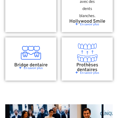
Hollywood Smile
En savoir plus
Bridge dentaire
Prothèses
En savoir plus
dentaires
En savoir plus