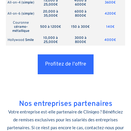
15,000 à
4000 à
All-on-4 (
simple
)
3600€
25,000€
6000€
20,000 à
6000 à
All-on-6 (
simple
)
4200€
35,000€
8000€
Couronne
céramo-
500 à 1200€
150 à 300€
140€
métallique
10,000 à
3000 à
Hollywood
Smile
4000€
25,000€
8000€
Profitez de l'offre
Nos entreprises partenaires
Votre entreprise est-elle partenaire de Cliniqeo ? Bénéficiez
de remises exclusives pour les salariés des entreprises
partenaires. Si ce n’est pas encore le cas, contactez-nous pour