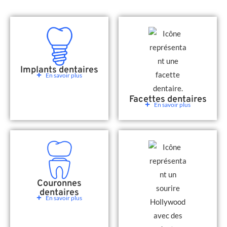
Implants dentaires
En savoir plus
Facettes dentaires
En savoir plus
Couronnes
dentaires
En savoir plus