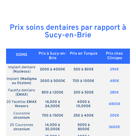
Prix soins dentaires par rapport à
Sucy-en-Brie
Prix à Sucy-en-
Prix en
Turquie
Prix chez
SOINS
Brie
Cliniqeo
Implant dentaire
2000 à 4000€
500 à 800€
290€
(
Nucleoss
)
Implant (
Madigma
3000 à 5000€
700 à 1000€
480€
ou Osstem
)
Facette dentaire
800 à 1200€
200 à 500€
280€
(
EMAX
)
20 Facettes
EMAX
16,000 à
4000 à
4800€
Veneers
24,000€
10,000€
Couronne
700 à 1500€
250 à 400€
200€
zirconium
20 Couronnes
14,000 à
5000 à
3600€
zirconium
30,000€
8000€