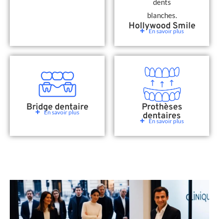
Hollywood Smile
En savoir plus
Bridge dentaire
Prothèses
En savoir plus
dentaires
En savoir plus