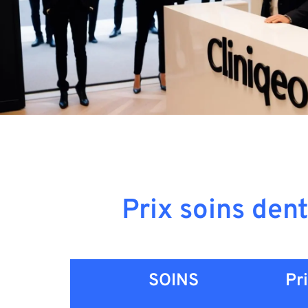
Prix soins den
SOINS
Pr