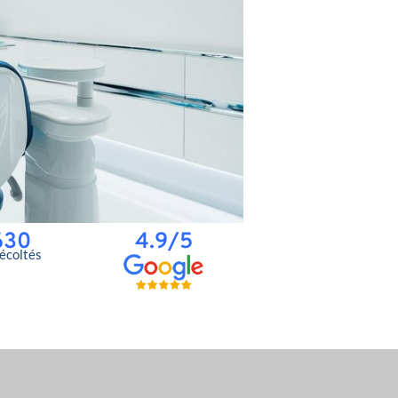
630
4.9/5
récoltés