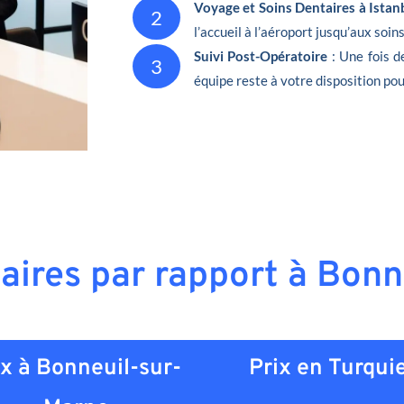
Voyage et Soins Dentaires à Istan
2
l’accueil à l’aéroport jusqu’aux soin
Suivi Post-Opératoire
: Une fois 
3
équipe reste à votre disposition pou
taires par rapport à Bon
ix à Bonneuil-sur-
Prix en
Turqui