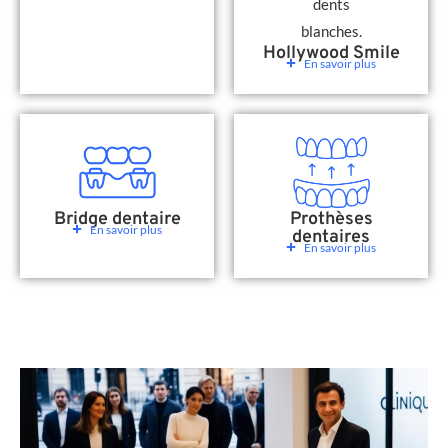
Hollywood Smile
En savoir plus
Bridge dentaire
Prothèses
En savoir plus
dentaires
En savoir plus