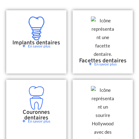
Implants dentaires
En savoir plus
Facettes dentaires
En savoir plus
Couronnes
dentaires
En savoir plus