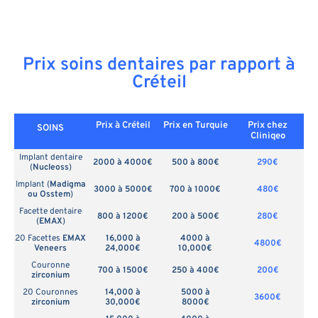
Prix soins dentaires par rapport à
Créteil
Prix à Créteil
Prix en
Turquie
Prix chez
SOINS
Cliniqeo
Implant dentaire
2000 à 4000€
500 à 800€
290€
(
Nucleoss
)
Implant (
Madigma
3000 à 5000€
700 à 1000€
480€
ou Osstem
)
Facette dentaire
800 à 1200€
200 à 500€
280€
(
EMAX
)
20 Facettes
EMAX
16,000 à
4000 à
4800€
Veneers
24,000€
10,000€
Couronne
700 à 1500€
250 à 400€
200€
zirconium
20 Couronnes
14,000 à
5000 à
3600€
zirconium
30,000€
8000€