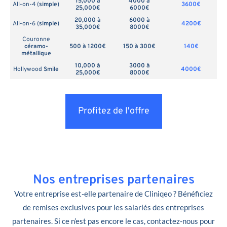
15,000 à
4000 à
All-on-4 (
simple
)
3600€
25,000€
6000€
20,000 à
6000 à
All-on-6 (
simple
)
4200€
35,000€
8000€
Couronne
céramo-
500 à 1200€
150 à 300€
140€
métallique
10,000 à
3000 à
Hollywood
Smile
4000€
25,000€
8000€
Profitez de l'offre
Nos entreprises partenaires
Votre entreprise est-elle partenaire de Cliniqeo ? Bénéficiez
de remises exclusives pour les salariés des entreprises
partenaires. Si ce n’est pas encore le cas, contactez-nous pour