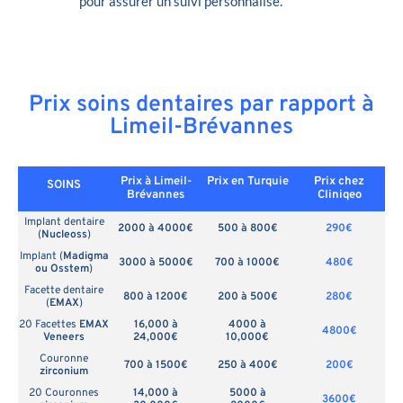
pour assurer un suivi personnalisé.
Prix soins dentaires par rapport à
Limeil-Brévannes
Prix à Limeil-
Prix en
Turquie
Prix chez
SOINS
Brévannes
Cliniqeo
Implant dentaire
2000 à 4000€
500 à 800€
290€
(
Nucleoss
)
Implant (
Madigma
3000 à 5000€
700 à 1000€
480€
ou Osstem
)
Facette dentaire
800 à 1200€
200 à 500€
280€
(
EMAX
)
20 Facettes
EMAX
16,000 à
4000 à
4800€
Veneers
24,000€
10,000€
Couronne
700 à 1500€
250 à 400€
200€
zirconium
20 Couronnes
14,000 à
5000 à
3600€