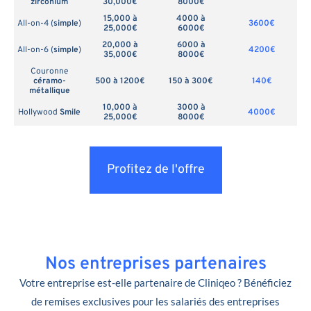
zirconium
30,000€
8000€
15,000 à
4000 à
All-on-4 (
simple
)
3600€
25,000€
6000€
20,000 à
6000 à
All-on-6 (
simple
)
4200€
35,000€
8000€
Couronne
céramo-
500 à 1200€
150 à 300€
140€
métallique
10,000 à
3000 à
Hollywood
Smile
4000€
25,000€
8000€
Profitez de l'offre
Nos entreprises partenaires
Votre entreprise est-elle partenaire de Cliniqeo ? Bénéficiez
de remises exclusives pour les salariés des entreprises