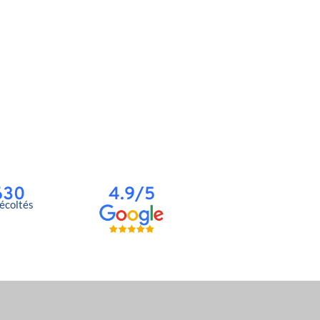
630
4.9/5
récoltés