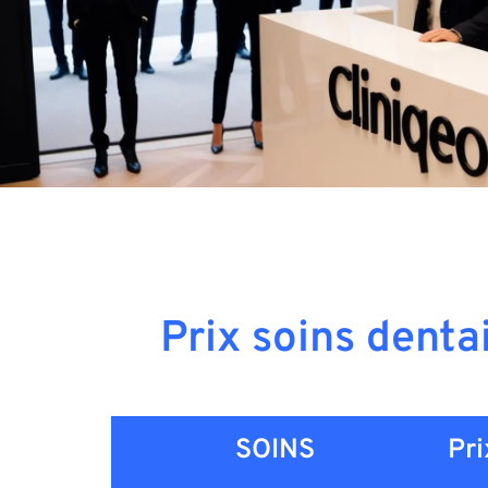
Prix soins denta
SOINS
Pri