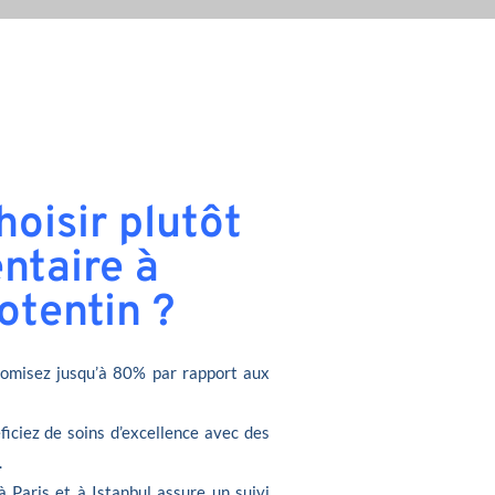
oisir plutôt
ntaire à
tentin ?
omisez jusqu’à 80% par rapport aux
ficiez de soins d’excellence avec des
.
à Paris et à Istanbul assure un suivi