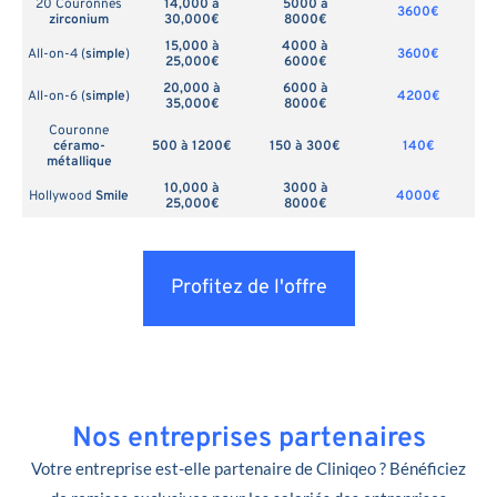
20 Couronnes
14,000 à
5000 à
3600€
zirconium
30,000€
8000€
15,000 à
4000 à
All-on-4 (
simple
)
3600€
25,000€
6000€
20,000 à
6000 à
All-on-6 (
simple
)
4200€
35,000€
8000€
Couronne
céramo-
500 à 1200€
150 à 300€
140€
métallique
10,000 à
3000 à
Hollywood
Smile
4000€
25,000€
8000€
Profitez de l'offre
Nos entreprises partenaires
Votre entreprise est-elle partenaire de Cliniqeo ? Bénéficiez