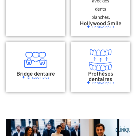
Hollywood Smile
En savoir plus
Bridge dentaire
Prothèses
En savoir plus
dentaires
En savoir plus