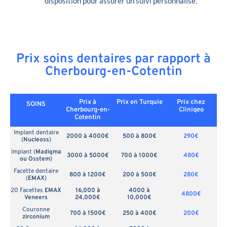
disposition pour assurer un suivi personnalisé.
Prix soins dentaires par rapport à
Cherbourg-en-Cotentin
Prix à
Prix en
Turquie
Prix chez
SOINS
Cherbourg-en-
Cliniqeo
Cotentin
Implant dentaire
2000 à 4000€
500 à 800€
290€
(
Nucleoss
)
Implant (
Madigma
3000 à 5000€
700 à 1000€
480€
ou Osstem
)
Facette dentaire
800 à 1200€
200 à 500€
280€
(
EMAX
)
20 Facettes
EMAX
16,000 à
4000 à
4800€
Veneers
24,000€
10,000€
Couronne
700 à 1500€
250 à 400€
200€
zirconium