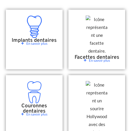
Implants dentaires
En savoir plus
Facettes dentaires
En savoir plus
Couronnes
dentaires
En savoir plus