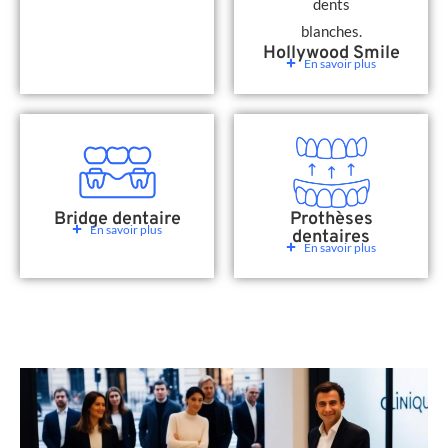
Hollywood Smile
En savoir plus
Bridge dentaire
Prothèses
En savoir plus
dentaires
En savoir plus