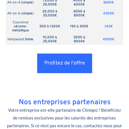
15,000 à
4000 à
All-on-4 (
simple
)
3600€
25,000€
6000€
20,000 à
6000 à
All-on-6 (
simple
)
4200€
35,000€
8000€
Couronne
céramo-
500 à 1200€
150 à 300€
140€
métallique
10,000 à
3000 à
Hollywood
Smile
4000€
25,000€
8000€
Profitez de l'offre
Nos entreprises partenaires
Votre entreprise est-elle partenaire de Cliniqeo ? Bénéficiez
de remises exclusives pour les salariés des entreprises
partenaires. Si ce n’est pas encore le cas, contactez-nous pour