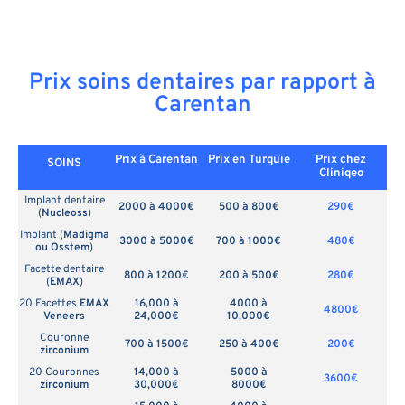
Prix soins dentaires par rapport à
Carentan
Prix à Carentan
Prix en
Turquie
Prix chez
SOINS
Cliniqeo
Implant dentaire
2000 à 4000€
500 à 800€
290€
(
Nucleoss
)
Implant (
Madigma
3000 à 5000€
700 à 1000€
480€
ou Osstem
)
Facette dentaire
800 à 1200€
200 à 500€
280€
(
EMAX
)
20 Facettes
EMAX
16,000 à
4000 à
4800€
Veneers
24,000€
10,000€
Couronne
700 à 1500€
250 à 400€
200€
zirconium
20 Couronnes
14,000 à
5000 à
3600€
zirconium
30,000€
8000€