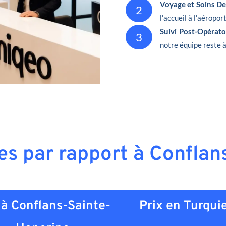
Voyage et Soins De
2
l’accueil à l’aéropor
Suivi Post-Opérat
3
notre équipe reste à
res par rapport à Confla
 à Conflans-Sainte-
Prix en
Turqui