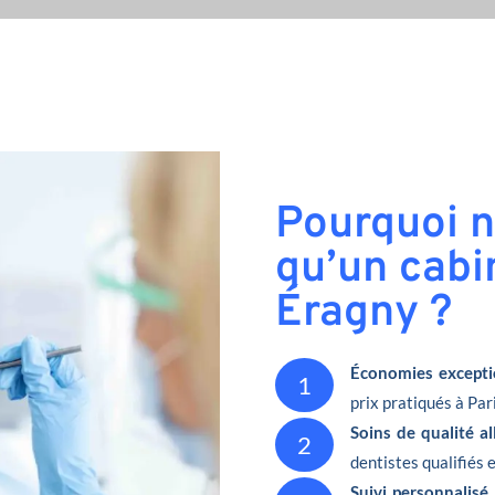
Pourquoi n
qu’un cabi
Éragny ?
Économies excepti
1
prix pratiqués à Pari
Soins de qualité a
2
dentistes qualifiés 
Suivi personnalisé