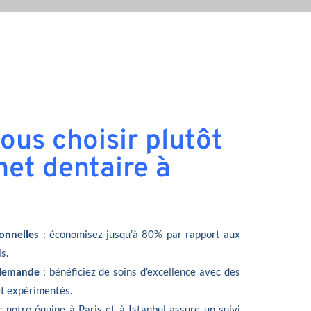
ous choisir plutôt
net dentaire à
onnelles
: économisez jusqu’à 80% par rapport aux
s.
llemande
: bénéficiez de soins d’excellence avec des
et expérimentés.
: notre équipe à Paris et à Istanbul assure un suivi