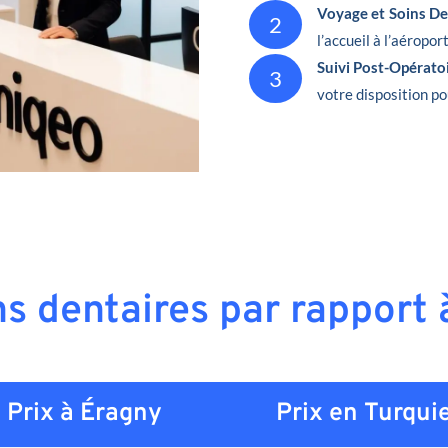
Voyage et Soins De
2
l’accueil à l’aéropor
Suivi Post-Opérato
3
votre disposition po
ns dentaires par rapport
Prix à Éragny
Prix en
Turqui