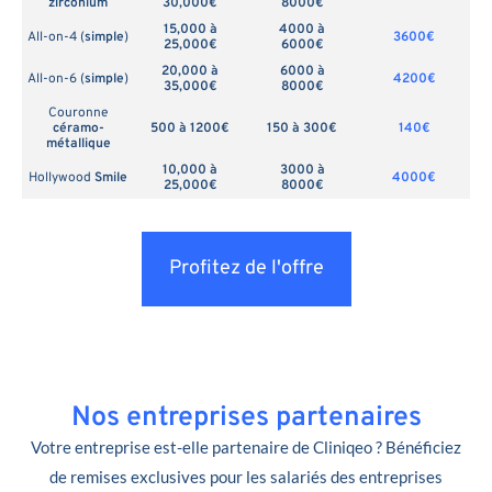
zirconium
30,000€
8000€
15,000 à
4000 à
All-on-4 (
simple
)
3600€
25,000€
6000€
20,000 à
6000 à
All-on-6 (
simple
)
4200€
35,000€
8000€
Couronne
céramo-
500 à 1200€
150 à 300€
140€
métallique
10,000 à
3000 à
Hollywood
Smile
4000€
25,000€
8000€
Profitez de l'offre
Nos entreprises partenaires
Votre entreprise est-elle partenaire de Cliniqeo ? Bénéficiez
de remises exclusives pour les salariés des entreprises