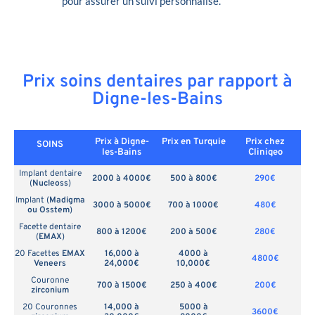
pour assurer un suivi personnalisé.
Prix soins dentaires par rapport à
Digne-les-Bains
Prix à Digne-
Prix en
Turquie
Prix chez
SOINS
les-Bains
Cliniqeo
Implant dentaire
2000 à 4000€
500 à 800€
290€
(
Nucleoss
)
Implant (
Madigma
3000 à 5000€
700 à 1000€
480€
ou Osstem
)
Facette dentaire
800 à 1200€
200 à 500€
280€
(
EMAX
)
20 Facettes
EMAX
16,000 à
4000 à
4800€
Veneers
24,000€
10,000€
Couronne
700 à 1500€
250 à 400€
200€
zirconium
20 Couronnes
14,000 à
5000 à
3600€