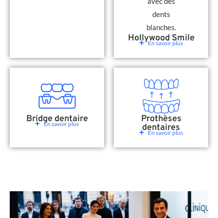
Hollywood Smile
En savoir plus
Bridge dentaire
Prothèses
En savoir plus
dentaires
En savoir plus