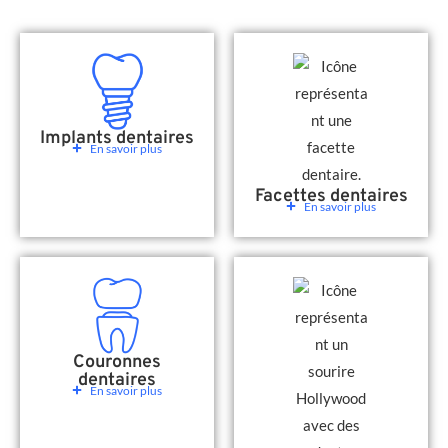
Implants dentaires
En savoir plus
Facettes dentaires
En savoir plus
Couronnes
dentaires
En savoir plus