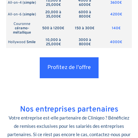
15,000 à
4000 à
All-on-4 (
simple
)
3600€
25,000€
6000€
20,000 à
6000 à
All-on-6 (
simple
)
4200€
35,000€
8000€
Couronne
céramo-
500 à 1200€
150 à 300€
140€
métallique
10,000 à
3000 à
Hollywood
Smile
4000€
25,000€
8000€
Profitez de l'offre
Nos entreprises partenaires
Votre entreprise est-elle partenaire de Cliniqeo ? Bénéficiez
de remises exclusives pour les salariés des entreprises
partenaires. Si ce n’est pas encore le cas, contactez-nous pour