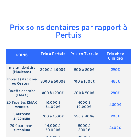
Prix soins dentaires par rapport à
Pertuis
Prix à Pertuis
Prix en
Turquie
Prix chez
SOINS
Cliniqeo
Implant dentaire
2000 à 4000€
500 à 800€
290€
(
Nucleoss
)
Implant (
Madigma
3000 à 5000€
700 à 1000€
480€
ou Osstem
)
Facette dentaire
800 à 1200€
200 à 500€
280€
(
EMAX
)
20 Facettes
EMAX
16,000 à
4000 à
4800€
Veneers
24,000€
10,000€
Couronne
700 à 1500€
250 à 400€
200€
zirconium
20 Couronnes
14,000 à
5000 à
3600€
zirconium
30,000€
8000€