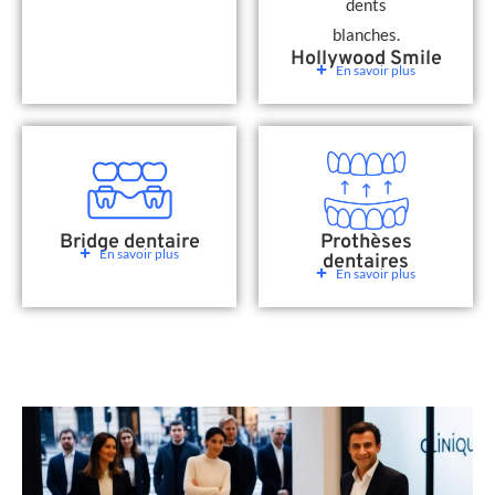
Hollywood Smile
En savoir plus
Bridge dentaire
Prothèses
En savoir plus
dentaires
En savoir plus