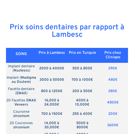
Prix soins dentaires par rapport à
Lambesc
Prix à Lambesc
Prix en
Turquie
Prix chez
SOINS
Cliniqeo
Implant dentaire
2000 à 4000€
500 à 800€
290€
(
Nucleoss
)
Implant (
Madigma
3000 à 5000€
700 à 1000€
480€
ou Osstem
)
Facette dentaire
800 à 1200€
200 à 500€
280€
(
EMAX
)
20 Facettes
EMAX
16,000 à
4000 à
4800€
Veneers
24,000€
10,000€
Couronne
700 à 1500€
250 à 400€
200€
zirconium
20 Couronnes
14,000 à
5000 à
3600€
zirconium
30,000€
8000€