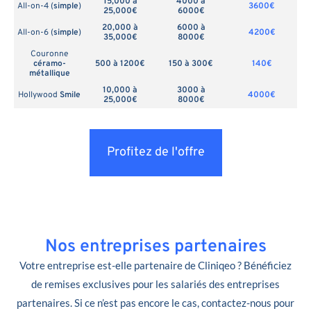
15,000 à
4000 à
All-on-4 (
simple
)
3600€
25,000€
6000€
20,000 à
6000 à
All-on-6 (
simple
)
4200€
35,000€
8000€
Couronne
céramo-
500 à 1200€
150 à 300€
140€
métallique
10,000 à
3000 à
Hollywood
Smile
4000€
25,000€
8000€
Profitez de l'offre
Nos entreprises partenaires
Votre entreprise est-elle partenaire de Cliniqeo ? Bénéficiez
de remises exclusives pour les salariés des entreprises
partenaires. Si ce n’est pas encore le cas, contactez-nous pour