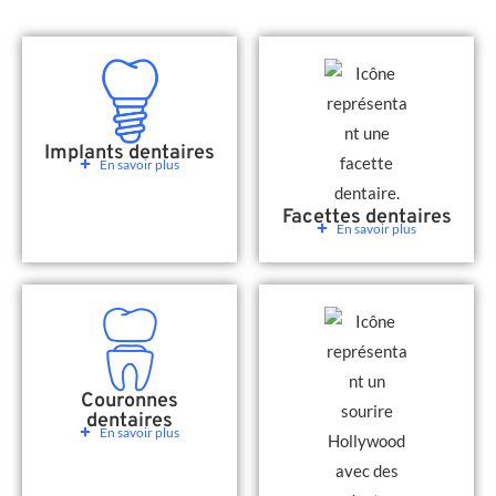
Implants dentaires
En savoir plus
Facettes dentaires
En savoir plus
Couronnes
dentaires
En savoir plus