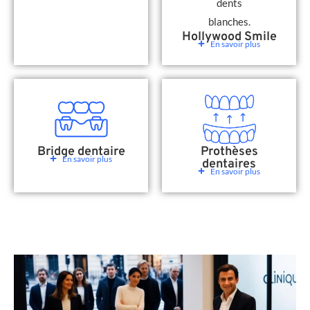
Hollywood Smile
En savoir plus
Bridge dentaire
Prothèses
En savoir plus
dentaires
En savoir plus