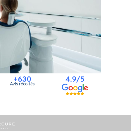
+630
4.9/5
Avis récoltés