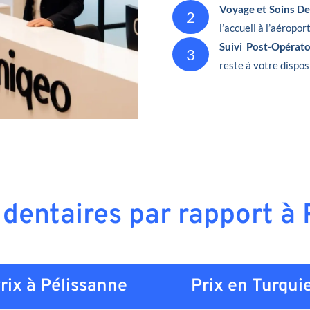
Voyage et Soins De
2
l’accueil à l’aéropor
Suivi Post-Opérat
3
reste à votre dispos
 dentaires par rapport à
rix à Pélissanne
Prix en
Turqui