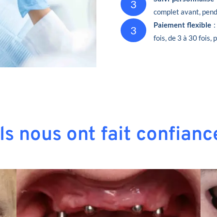
3
complet avant, penda
Paiement flexible
:
3
fois, de 3 à 30 fois,
Ils nous ont fait confianc