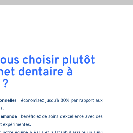
ous choisir plutôt
net dentaire à
 ?
onnelles
: économisez jusqu’à 80% par rapport aux
s.
llemande
: bénéficiez de soins d’excellence avec des
et expérimentés.
: notre équipe à Paris et à Istanbul assure un suivi