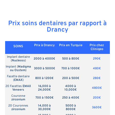
Prix soins dentaires par rapport à
Drancy
Prix à Drancy
Prix en
Turquie
Prix chez
SOINS
Cliniqeo
Implant dentaire
2000 à 4000€
500 à 800€
290€
(
Nucleoss
)
Implant (
Madigma
3000 à 5000€
700 à 1000€
480€
ou Osstem
)
Facette dentaire
800 à 1200€
200 à 500€
280€
(
EMAX
)
20 Facettes
EMAX
16,000 à
4000 à
4800€
Veneers
24,000€
10,000€
Couronne
700 à 1500€
250 à 400€
200€
zirconium
20 Couronnes
14,000 à
5000 à
3600€
zirconium
30,000€
8000€