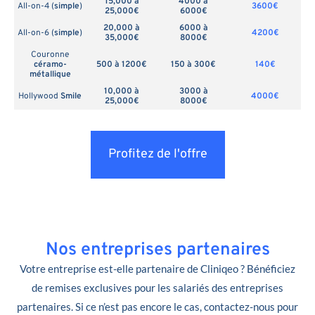
15,000 à
4000 à
All-on-4 (
simple
)
3600€
25,000€
6000€
20,000 à
6000 à
All-on-6 (
simple
)
4200€
35,000€
8000€
Couronne
céramo-
500 à 1200€
150 à 300€
140€
métallique
10,000 à
3000 à
Hollywood
Smile
4000€
25,000€
8000€
Profitez de l'offre
Nos entreprises partenaires
Votre entreprise est-elle partenaire de Cliniqeo ? Bénéficiez
de remises exclusives pour les salariés des entreprises
partenaires. Si ce n’est pas encore le cas, contactez-nous pour