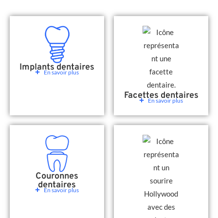
Implants dentaires
En savoir plus
Facettes dentaires
En savoir plus
Couronnes
dentaires
En savoir plus