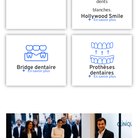
Hollywood Smile
En savoir plus
Bridge dentaire
Prothèses
En savoir plus
dentaires
En savoir plus