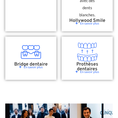
Hollywood Smile
En savoir plus
Bridge dentaire
Prothèses
En savoir plus
dentaires
En savoir plus