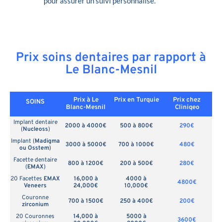
pour assurer un suivi personnalisé.
Prix soins dentaires par rapport à
Le Blanc-Mesnil
Prix à Le
Prix en
Turquie
Prix chez
SOINS
Blanc-Mesnil
Cliniqeo
Implant dentaire
2000 à 4000€
500 à 800€
290€
(
Nucleoss
)
Implant (
Madigma
3000 à 5000€
700 à 1000€
480€
ou Osstem
)
Facette dentaire
800 à 1200€
200 à 500€
280€
(
EMAX
)
20 Facettes
EMAX
16,000 à
4000 à
4800€
Veneers
24,000€
10,000€
Couronne
700 à 1500€
250 à 400€
200€
zirconium
20 Couronnes
14,000 à
5000 à
3600€