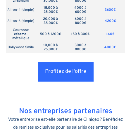
zirconium
30,000€
8000€
15,000 à
4000 à
All-on-4 (
simple
)
3600€
25,000€
6000€
20,000 à
6000 à
All-on-6 (
simple
)
4200€
35,000€
8000€
Couronne
céramo-
500 à 1200€
150 à 300€
140€
métallique
10,000 à
3000 à
Hollywood
Smile
4000€
25,000€
8000€
Profitez de l'offre
Nos entreprises partenaires
Votre entreprise est-elle partenaire de Cliniqeo ? Bénéficiez
de remises exclusives pour les salariés des entreprises