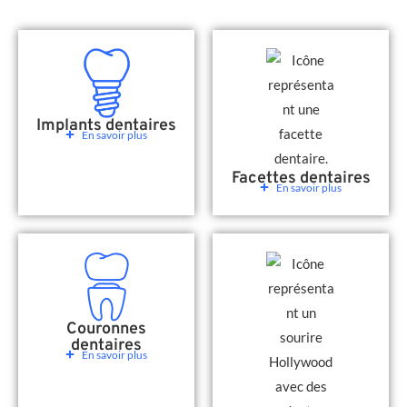
Implants dentaires
En savoir plus
Facettes dentaires
En savoir plus
Couronnes
dentaires
En savoir plus