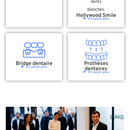
Hollywood Smile
En savoir plus
Bridge dentaire
Prothèses
En savoir plus
dentaires
En savoir plus