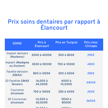
Prix soins dentaires par rapport à
Élancourt
Prix à
Prix en
Turquie
Prix chez
SOINS
Élancourt
Cliniqeo
Implant dentaire
2000 à 4000€
500 à 800€
290€
(
Nucleoss
)
Implant (
Madigma
3000 à 5000€
700 à 1000€
480€
ou Osstem
)
Facette dentaire
800 à 1200€
200 à 500€
280€
(
EMAX
)
20 Facettes
EMAX
16,000 à
4000 à
4800€
Veneers
24,000€
10,000€
Couronne
700 à 1500€
250 à 400€
200€
zirconium
20 Couronnes
14,000 à
5000 à
3600€
zirconium
30,000€
8000€