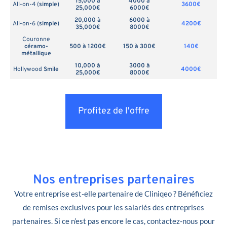
15,000 à
4000 à
All-on-4 (
simple
)
3600€
25,000€
6000€
20,000 à
6000 à
All-on-6 (
simple
)
4200€
35,000€
8000€
Couronne
céramo-
500 à 1200€
150 à 300€
140€
métallique
10,000 à
3000 à
Hollywood
Smile
4000€
25,000€
8000€
Profitez de l'offre
Nos entreprises partenaires
Votre entreprise est-elle partenaire de Cliniqeo ? Bénéficiez
de remises exclusives pour les salariés des entreprises
partenaires. Si ce n’est pas encore le cas, contactez-nous pour