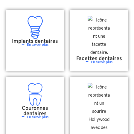
Implants dentaires
En savoir plus
Facettes dentaires
En savoir plus
Couronnes
dentaires
En savoir plus