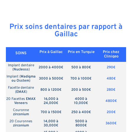
Prix soins dentaires par rapport à
Gaillac
Prix à Gaillac
Prix en
Turquie
Prix chez
SOINS
Cliniqeo
Implant dentaire
2000 à 4000€
500 à 800€
290€
(
Nucleoss
)
Implant (
Madigma
3000 à 5000€
700 à 1000€
480€
ou Osstem
)
Facette dentaire
800 à 1200€
200 à 500€
280€
(
EMAX
)
20 Facettes
EMAX
16,000 à
4000 à
4800€
Veneers
24,000€
10,000€
Couronne
700 à 1500€
250 à 400€
200€
zirconium
20 Couronnes
14,000 à
5000 à
3600€
zirconium
30,000€
8000€