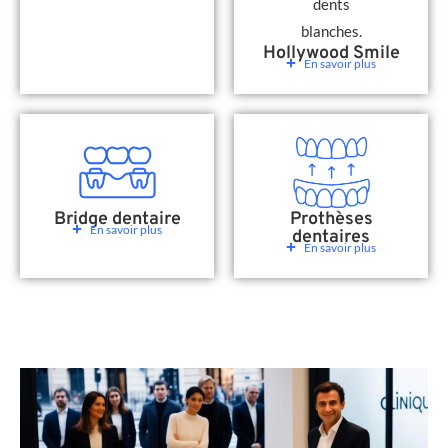
Hollywood Smile
En savoir plus
Bridge dentaire
Prothèses
En savoir plus
dentaires
En savoir plus