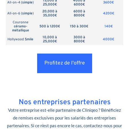
15,000 à
4000 à
All-on-4 (
simple
)
3600€
25,000€
6000€
20,000 à
6000 à
All-on-6 (
simple
)
4200€
35,000€
8000€
Couronne
céramo-
500 à 1200€
150 à 300€
140€
métallique
10,000 à
3000 à
Hollywood
Smile
4000€
25,000€
8000€
Profitez de l'offre
Nos entreprises partenaires
Votre entreprise est-elle partenaire de Cliniqeo ? Bénéficiez
de remises exclusives pour les salariés des entreprises
partenaires. Si ce n’est pas encore le cas, contactez-nous pour