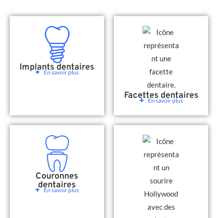
Implants dentaires
En savoir plus
Facettes dentaires
En savoir plus
Couronnes
dentaires
En savoir plus