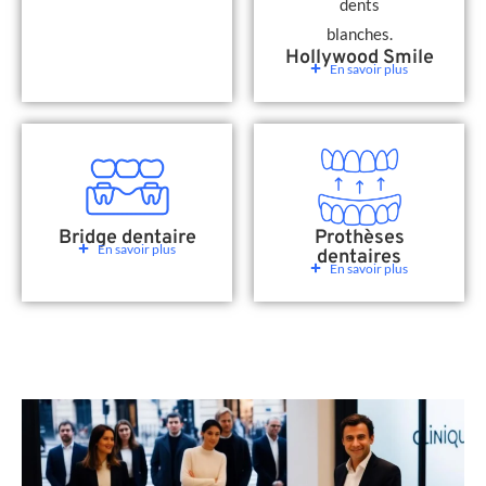
Hollywood Smile
En savoir plus
Bridge dentaire
Prothèses
En savoir plus
dentaires
En savoir plus