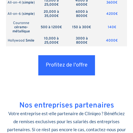
15,000 à
4000 à
All-on-4 (
simple
)
3600€
25,000€
6000€
20,000 à
6000 à
All-on-6 (
simple
)
4200€
35,000€
8000€
Couronne
céramo-
500 à 1200€
150 à 300€
140€
métallique
10,000 à
3000 à
Hollywood
Smile
4000€
25,000€
8000€
Profitez de l'offre
Nos entreprises partenaires
Votre entreprise est-elle partenaire de Cliniqeo ? Bénéficiez
de remises exclusives pour les salariés des entreprises
partenaires. Si ce n’est pas encore le cas, contactez-nous pour