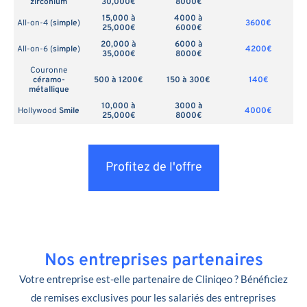
zirconium
30,000€
8000€
15,000 à
4000 à
All-on-4 (
simple
)
3600€
25,000€
6000€
20,000 à
6000 à
All-on-6 (
simple
)
4200€
35,000€
8000€
Couronne
céramo-
500 à 1200€
150 à 300€
140€
métallique
10,000 à
3000 à
Hollywood
Smile
4000€
25,000€
8000€
Profitez de l'offre
Nos entreprises partenaires
Votre entreprise est-elle partenaire de Cliniqeo ? Bénéficiez
de remises exclusives pour les salariés des entreprises