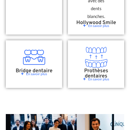
Hollywood Smile
En savoir plus
Bridge dentaire
Prothèses
En savoir plus
dentaires
En savoir plus