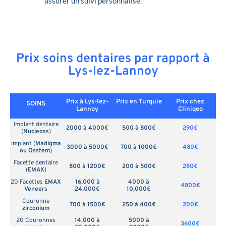
assurer un suivi personnalisé.
Prix soins dentaires par rapport à
Lys-lez-Lannoy
Prix à Lys-lez-
Prix en
Turquie
Prix chez
SOINS
Lannoy
Cliniqeo
Implant dentaire
2000 à 4000€
500 à 800€
290€
(
Nucleoss
)
Implant (
Madigma
3000 à 5000€
700 à 1000€
480€
ou Osstem
)
Facette dentaire
800 à 1200€
200 à 500€
280€
(
EMAX
)
20 Facettes
EMAX
16,000 à
4000 à
4800€
Veneers
24,000€
10,000€
Couronne
700 à 1500€
250 à 400€
200€
zirconium
20 Couronnes
14,000 à
5000 à
3600€