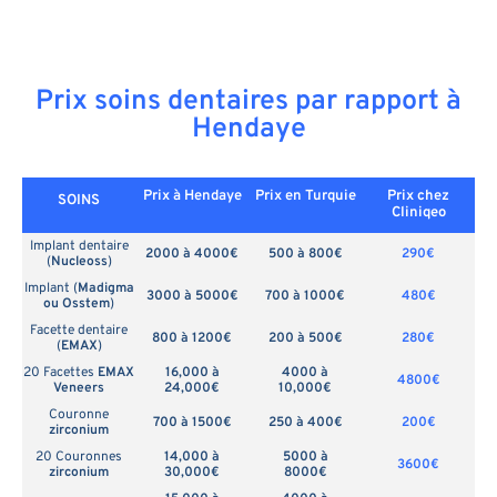
Prix soins dentaires par rapport à
Hendaye
Prix à Hendaye
Prix en
Turquie
Prix chez
SOINS
Cliniqeo
Implant dentaire
2000 à 4000€
500 à 800€
290€
(
Nucleoss
)
Implant (
Madigma
3000 à 5000€
700 à 1000€
480€
ou Osstem
)
Facette dentaire
800 à 1200€
200 à 500€
280€
(
EMAX
)
20 Facettes
EMAX
16,000 à
4000 à
4800€
Veneers
24,000€
10,000€
Couronne
700 à 1500€
250 à 400€
200€
zirconium
20 Couronnes
14,000 à
5000 à
3600€
zirconium
30,000€
8000€