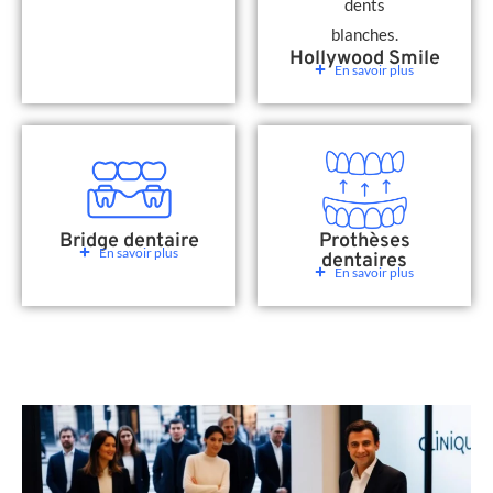
Hollywood Smile
En savoir plus
Bridge dentaire
Prothèses
En savoir plus
dentaires
En savoir plus