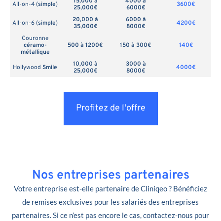
15,000 à
4000 à
All-on-4 (
simple
)
3600€
25,000€
6000€
20,000 à
6000 à
All-on-6 (
simple
)
4200€
35,000€
8000€
Couronne
céramo-
500 à 1200€
150 à 300€
140€
métallique
10,000 à
3000 à
Hollywood
Smile
4000€
25,000€
8000€
Profitez de l'offre
Nos entreprises partenaires
Votre entreprise est-elle partenaire de Cliniqeo ? Bénéficiez
de remises exclusives pour les salariés des entreprises
partenaires. Si ce n’est pas encore le cas, contactez-nous pour