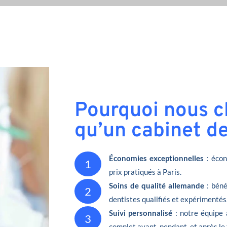
Pourquoi nous ch
qu’un cabinet den
Économies exceptionnelles
: écon
1
prix pratiqués à Paris.
Soins de qualité allemande
: béné
2
dentistes qualifiés et expérimentés
Suivi personnalisé
: notre équipe 
3
complet avant, pendant, et après le