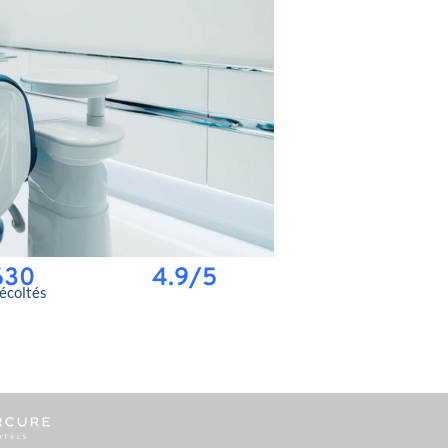
630
4.9/5
récoltés