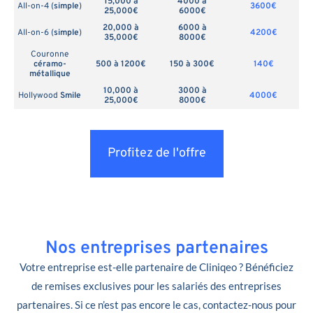
15,000 à
4000 à
All-on-4 (
simple
)
3600€
25,000€
6000€
20,000 à
6000 à
All-on-6 (
simple
)
4200€
35,000€
8000€
Couronne
céramo-
500 à 1200€
150 à 300€
140€
métallique
10,000 à
3000 à
Hollywood
Smile
4000€
25,000€
8000€
Profitez de l'offre
Nos entreprises partenaires
Votre entreprise est-elle partenaire de Cliniqeo ? Bénéficiez
de remises exclusives pour les salariés des entreprises
partenaires. Si ce n’est pas encore le cas, contactez-nous pour