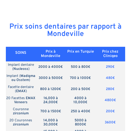
Prix soins dentaires par rapport à
Mondeville
Prix à
Prix en
Turquie
Prix chez
SOINS
Mondeville
Cliniqeo
Implant dentaire
2000 à 4000€
500 à 800€
290€
(
Nucleoss
)
Implant (
Madigma
3000 à 5000€
700 à 1000€
480€
ou Osstem
)
Facette dentaire
800 à 1200€
200 à 500€
280€
(
EMAX
)
20 Facettes
EMAX
16,000 à
4000 à
4800€
Veneers
24,000€
10,000€
Couronne
700 à 1500€
250 à 400€
200€
zirconium
20 Couronnes
14,000 à
5000 à
3600€
zirconium
30,000€
8000€