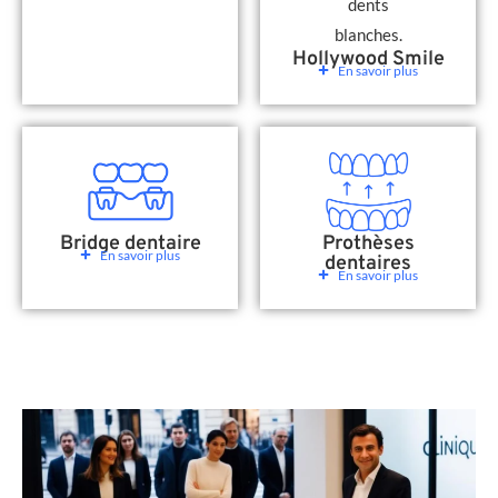
Hollywood Smile
En savoir plus
Bridge dentaire
Prothèses
En savoir plus
dentaires
En savoir plus