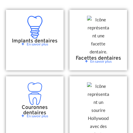
Implants dentaires
En savoir plus
Facettes dentaires
En savoir plus
Couronnes
dentaires
En savoir plus