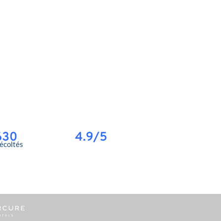
630
4.9/5
récoltés