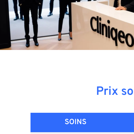
Prix so
SOINS