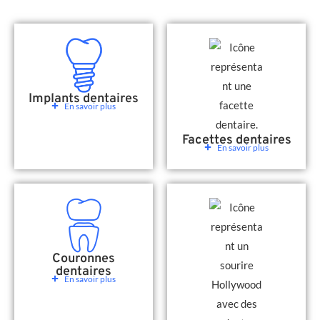
Implants dentaires
En savoir plus
Facettes dentaires
En savoir plus
Couronnes
dentaires
En savoir plus