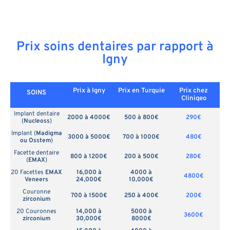
Prix soins dentaires par rapport à
Igny
Prix à Igny
Prix en
Turquie
Prix chez
SOINS
Cliniqeo
Implant dentaire
2000 à 4000€
500 à 800€
290€
(
Nucleoss
)
Implant (
Madigma
3000 à 5000€
700 à 1000€
480€
ou Osstem
)
Facette dentaire
800 à 1200€
200 à 500€
280€
(
EMAX
)
20 Facettes
EMAX
16,000 à
4000 à
4800€
Veneers
24,000€
10,000€
Couronne
700 à 1500€
250 à 400€
200€
zirconium
20 Couronnes
14,000 à
5000 à
3600€
zirconium
30,000€
8000€