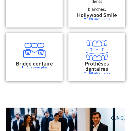
Hollywood Smile
En savoir plus
Bridge dentaire
Prothèses
En savoir plus
dentaires
En savoir plus