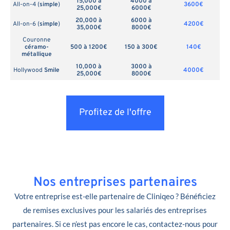
15,000 à
4000 à
All-on-4 (
simple
)
3600€
25,000€
6000€
20,000 à
6000 à
All-on-6 (
simple
)
4200€
35,000€
8000€
Couronne
céramo-
500 à 1200€
150 à 300€
140€
métallique
10,000 à
3000 à
Hollywood
Smile
4000€
25,000€
8000€
Profitez de l'offre
Nos entreprises partenaires
Votre entreprise est-elle partenaire de Cliniqeo ? Bénéficiez
de remises exclusives pour les salariés des entreprises
partenaires. Si ce n’est pas encore le cas, contactez-nous pour