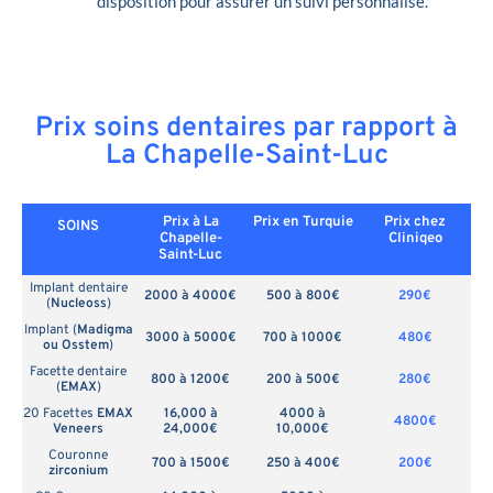
disposition pour assurer un suivi personnalisé.
Prix soins dentaires par rapport à
La Chapelle-Saint-Luc
Prix à La
Prix en
Turquie
Prix chez
SOINS
Chapelle-
Cliniqeo
Saint-Luc
Implant dentaire
2000 à 4000€
500 à 800€
290€
(
Nucleoss
)
Implant (
Madigma
3000 à 5000€
700 à 1000€
480€
ou Osstem
)
Facette dentaire
800 à 1200€
200 à 500€
280€
(
EMAX
)
20 Facettes
EMAX
16,000 à
4000 à
4800€
Veneers
24,000€
10,000€
Couronne
700 à 1500€
250 à 400€
200€
zirconium