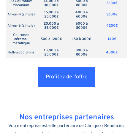
20 Couronnes
14,000 à
5000 à
3600€
zirconium
30,000€
8000€
15,000 à
4000 à
All-on-4 (
simple
)
3600€
25,000€
6000€
20,000 à
6000 à
All-on-6 (
simple
)
4200€
35,000€
8000€
Couronne
céramo-
500 à 1200€
150 à 300€
140€
métallique
10,000 à
3000 à
Hollywood
Smile
4000€
25,000€
8000€
Profitez de l'offre
Nos entreprises partenaires
Votre entreprise est-elle partenaire de Cliniqeo ? Bénéficiez