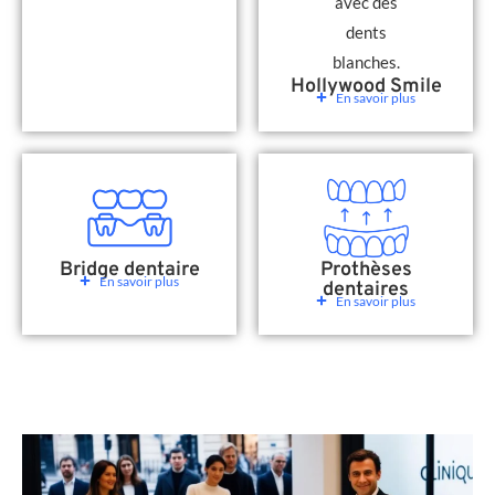
Hollywood Smile
En savoir plus
Bridge dentaire
Prothèses
En savoir plus
dentaires
En savoir plus