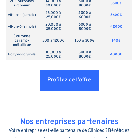
20 Couronnes
14,000 à
5000 à
3600€
zirconium
30,000€
8000€
15,000 à
4000 à
All-on-4 (
simple
)
3600€
25,000€
6000€
20,000 à
6000 à
All-on-6 (
simple
)
4200€
35,000€
8000€
Couronne
céramo-
500 à 1200€
150 à 300€
140€
métallique
10,000 à
3000 à
Hollywood
Smile
4000€
25,000€
8000€
Profitez de l'offre
Nos entreprises partenaires
Votre entreprise est-elle partenaire de Cliniqeo ? Bénéficiez