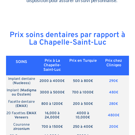
disposition pour assurer un suivi personnalisé.
Prix soins dentaires par rapport à
La Chapelle-Saint-Luc
Prix à La
Prix en
Turquie
Prix chez
SOINS
Chapelle-
Cliniqeo
Saint-Luc
Implant dentaire
2000 à 4000€
500 à 800€
290€
(
Nucleoss
)
Implant (
Madigma
3000 à 5000€
700 à 1000€
480€
ou Osstem
)
Facette dentaire
800 à 1200€
200 à 500€
280€
(
EMAX
)
20 Facettes
EMAX
16,000 à
4000 à
4800€
Veneers
24,000€
10,000€
Couronne
700 à 1500€
250 à 400€
200€
zirconium