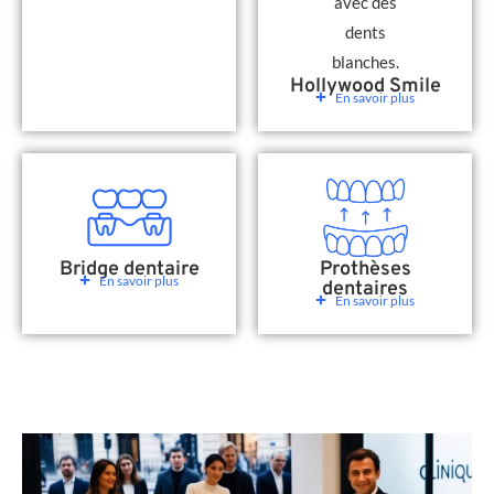
Hollywood Smile
En savoir plus
Bridge dentaire
Prothèses
En savoir plus
dentaires
En savoir plus