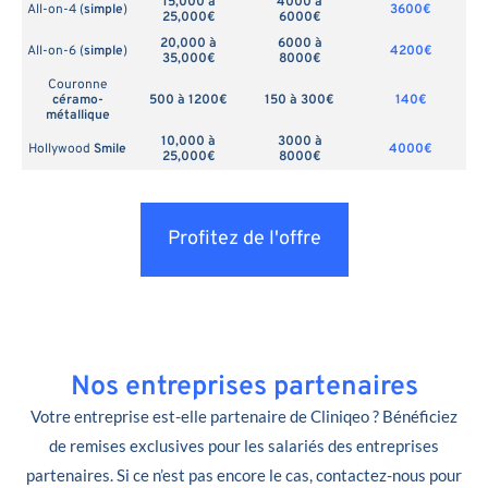
15,000 à
4000 à
All-on-4 (
simple
)
3600€
25,000€
6000€
20,000 à
6000 à
All-on-6 (
simple
)
4200€
35,000€
8000€
Couronne
céramo-
500 à 1200€
150 à 300€
140€
métallique
10,000 à
3000 à
Hollywood
Smile
4000€
25,000€
8000€
Profitez de l'offre
Nos entreprises partenaires
Votre entreprise est-elle partenaire de Cliniqeo ? Bénéficiez
de remises exclusives pour les salariés des entreprises
partenaires. Si ce n’est pas encore le cas, contactez-nous pour