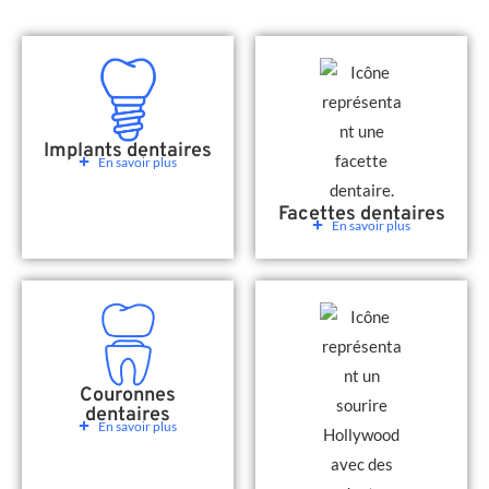
Implants dentaires
En savoir plus
Facettes dentaires
En savoir plus
Couronnes
dentaires
En savoir plus