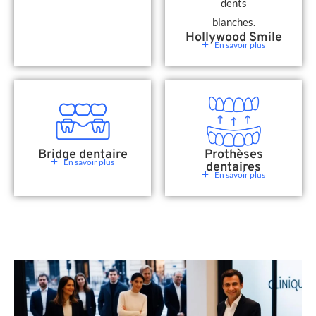
Hollywood Smile
En savoir plus
Bridge dentaire
Prothèses
En savoir plus
dentaires
En savoir plus