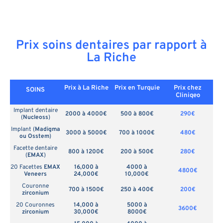
Prix soins dentaires par rapport à
La Riche
Prix à La Riche
Prix en
Turquie
Prix chez
SOINS
Cliniqeo
Implant dentaire
2000 à 4000€
500 à 800€
290€
(
Nucleoss
)
Implant (
Madigma
3000 à 5000€
700 à 1000€
480€
ou Osstem
)
Facette dentaire
800 à 1200€
200 à 500€
280€
(
EMAX
)
20 Facettes
EMAX
16,000 à
4000 à
4800€
Veneers
24,000€
10,000€
Couronne
700 à 1500€
250 à 400€
200€
zirconium
20 Couronnes
14,000 à
5000 à
3600€
zirconium
30,000€
8000€