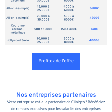
zirconium
30,000€
8000€
15,000 à
4000 à
All-on-4 (
simple
)
3600€
25,000€
6000€
20,000 à
6000 à
All-on-6 (
simple
)
4200€
35,000€
8000€
Couronne
céramo-
500 à 1200€
150 à 300€
140€
métallique
10,000 à
3000 à
Hollywood
Smile
4000€
25,000€
8000€
Profitez de l'offre
Nos entreprises partenaires
Votre entreprise est-elle partenaire de Cliniqeo ? Bénéficiez
de remises exclusives pour les salariés des entreprises