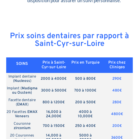
disposition pour assurer un suivi personnalisé.
Prix soins dentaires par rapport à
Saint-Cyr-sur-Loire
Prix à Saint-
Prix en
Turquie
Prix chez
SOINS
Cyr-sur-Loire
Cliniqeo
Implant dentaire
2000 à 4000€
500 à 800€
290€
(
Nucleoss
)
Implant (
Madigma
3000 à 5000€
700 à 1000€
480€
ou Osstem
)
Facette dentaire
800 à 1200€
200 à 500€
280€
(
EMAX
)
20 Facettes
EMAX
16,000 à
4000 à
4800€
Veneers
24,000€
10,000€
Couronne
700 à 1500€
250 à 400€
200€
zirconium
20 Couronnes
14,000 à
5000 à
3600€