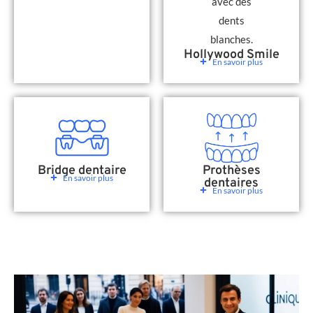
Hollywood Smile
En savoir plus
Bridge dentaire
Prothèses
En savoir plus
dentaires
En savoir plus