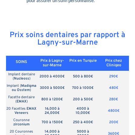
pour assurer un suivi personnalisé.
Prix soins dentaires par rapport à
Lagny-sur-Marne
Prix à Lagny-
Prix en
Turquie
Prix chez
SOINS
sur-Marne
Cliniqeo
Implant dentaire
2000 à 4000€
500 à 800€
290€
(
Nucleoss
)
Implant (
Madigma
3000 à 5000€
700 à 1000€
480€
ou Osstem
)
Facette dentaire
800 à 1200€
200 à 500€
280€
(
EMAX
)
20 Facettes
EMAX
16,000 à
4000 à
4800€
Veneers
24,000€
10,000€
Couronne
700 à 1500€
250 à 400€
200€
zirconium
20 Couronnes
14,000 à
5000 à
3600€