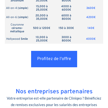
zirconium
30,000€
8000€
15,000 à
4000 à
All-on-4 (
simple
)
3600€
25,000€
6000€
20,000 à
6000 à
All-on-6 (
simple
)
4200€
35,000€
8000€
Couronne
céramo-
500 à 1200€
150 à 300€
140€
métallique
10,000 à
3000 à
Hollywood
Smile
4000€
25,000€
8000€
Profitez de l'offre
Nos entreprises partenaires
Votre entreprise est-elle partenaire de Cliniqeo ? Bénéficiez
de remises exclusives pour les salariés des entreprises