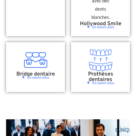
Hollywood Smile
En savoir plus
Bridge dentaire
Prothèses
En savoir plus
dentaires
En savoir plus