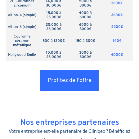
20 Couronnes
14,000 à
5000 à
3600€
zirconium
30,000€
8000€
15,000 à
4000 à
All-on-4 (
simple
)
3600€
25,000€
6000€
20,000 à
6000 à
All-on-6 (
simple
)
4200€
35,000€
8000€
Couronne
céramo-
500 à 1200€
150 à 300€
140€
métallique
10,000 à
3000 à
Hollywood
Smile
4000€
25,000€
8000€
Profitez de l'offre
Nos entreprises partenaires
Votre entreprise est-elle partenaire de Cliniqeo ? Bénéficiez