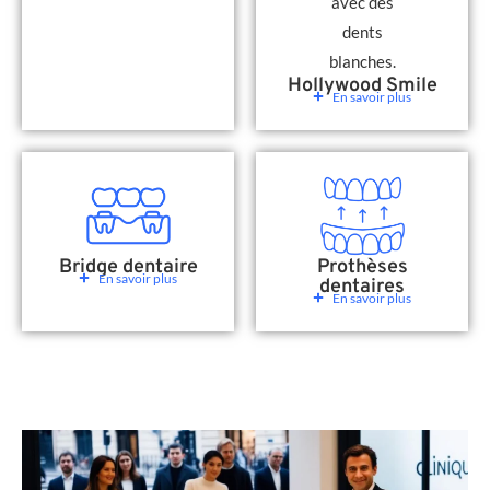
Hollywood Smile
En savoir plus
Bridge dentaire
Prothèses
En savoir plus
dentaires
En savoir plus