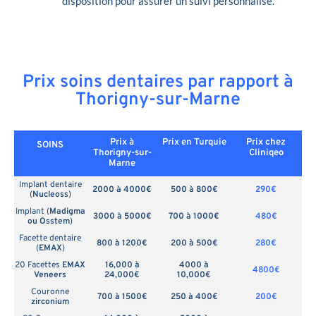
disposition pour assurer un suivi personnalisé.
Prix soins dentaires par rapport à
Thorigny-sur-Marne
Prix à
Prix en
Turquie
Prix chez
SOINS
Thorigny-sur-
Cliniqeo
Marne
Implant dentaire
2000 à 4000€
500 à 800€
290€
(
Nucleoss
)
Implant (
Madigma
3000 à 5000€
700 à 1000€
480€
ou Osstem
)
Facette dentaire
800 à 1200€
200 à 500€
280€
(
EMAX
)
20 Facettes
EMAX
16,000 à
4000 à
4800€
Veneers
24,000€
10,000€
Couronne
700 à 1500€
250 à 400€
200€
zirconium