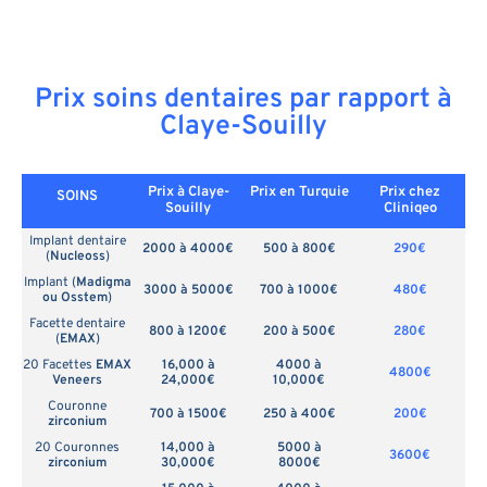
Prix soins dentaires par rapport à
Claye-Souilly
Prix à Claye-
Prix en
Turquie
Prix chez
SOINS
Souilly
Cliniqeo
Implant dentaire
2000 à 4000€
500 à 800€
290€
(
Nucleoss
)
Implant (
Madigma
3000 à 5000€
700 à 1000€
480€
ou Osstem
)
Facette dentaire
800 à 1200€
200 à 500€
280€
(
EMAX
)
20 Facettes
EMAX
16,000 à
4000 à
4800€
Veneers
24,000€
10,000€
Couronne
700 à 1500€
250 à 400€
200€
zirconium
20 Couronnes
14,000 à
5000 à
3600€
zirconium
30,000€
8000€