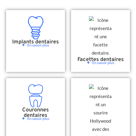
Implants dentaires
En savoir plus
Facettes dentaires
En savoir plus
Couronnes
dentaires
En savoir plus