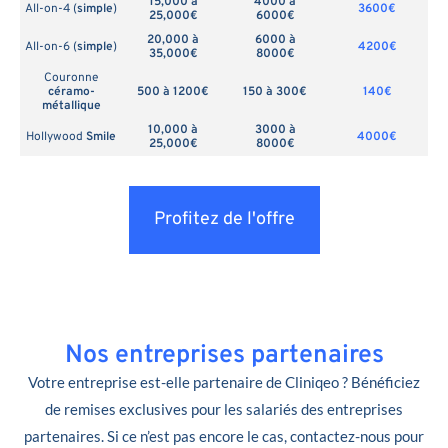
15,000 à
4000 à
All-on-4 (
simple
)
3600€
25,000€
6000€
20,000 à
6000 à
All-on-6 (
simple
)
4200€
35,000€
8000€
Couronne
céramo-
500 à 1200€
150 à 300€
140€
métallique
10,000 à
3000 à
Hollywood
Smile
4000€
25,000€
8000€
Profitez de l'offre
Nos entreprises partenaires
Votre entreprise est-elle partenaire de Cliniqeo ? Bénéficiez
de remises exclusives pour les salariés des entreprises
partenaires. Si ce n’est pas encore le cas, contactez-nous pour