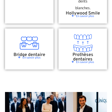
Hollywood Smile
En savoir plus
Bridge dentaire
Prothèses
En savoir plus
dentaires
En savoir plus