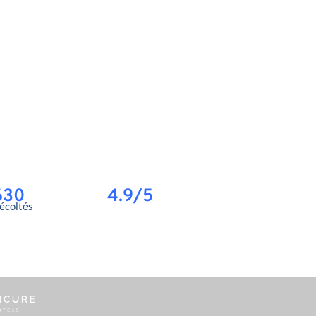
630
4.9/5
récoltés